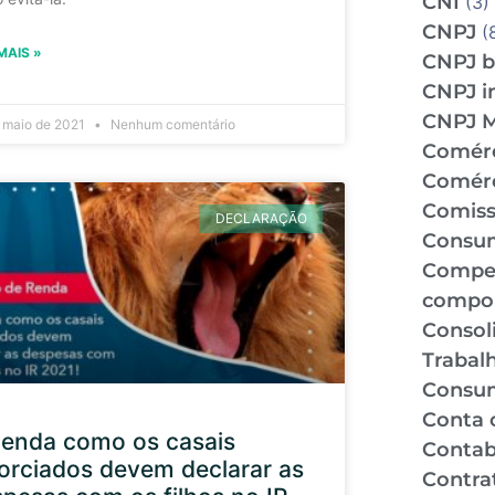
CNI
(3)
CNPJ
(
MAIS »
CNPJ b
CNPJ i
CNPJ 
 maio de 2021
Nenhum comentário
Comér
Comérc
Comiss
DECLARAÇÃO
Consu
Compe
compo
Consol
Trabal
Consu
Conta 
tenda como os casais
Contabi
orciados devem declarar as
Contra