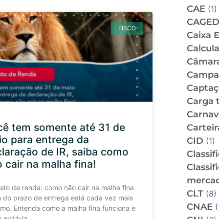
CAE
(1)
CAGE
FISCO
Caixa 
Calcul
Câmar
Campan
Captaç
Carga t
Carnav
cê tem somente até 31 de
Carteir
o para entrega da
CID
(1)
laração de IR, saiba como
Classif
 cair na malha fina!
Classif
mercad
sto de renda: como não cair na malha fina
CLT
(8)
m do prazo de entrega está cada vez mais
CNAE
(
imo. Entenda como a malha fina funciona e
 evitá-la.