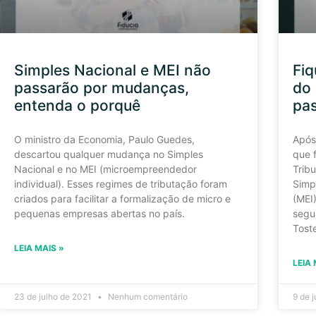
Simples Nacional e MEI não
Fiq
passarão por mudanças,
do
entenda o porquê
pas
O ministro da Economia, Paulo Guedes,
Após
descartou qualquer mudança no Simples
que 
Nacional e no MEI (microempreendedor
Tribu
individual). Esses regimes de tributação foram
Simp
criados para facilitar a formalização de micro e
(MEI
pequenas empresas abertas no país.
segu
Tost
LEIA MAIS »
LEIA 
23 de julho de 2021
Nenhum comentário
9 de 