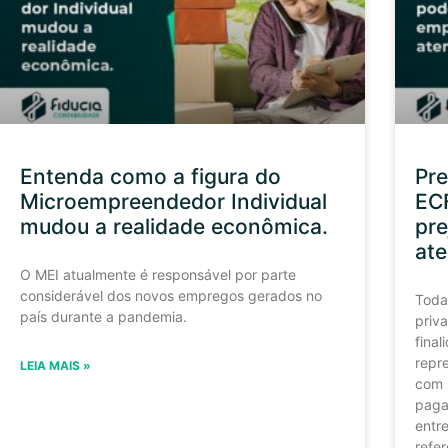
Entenda como a figura do
Pre
Microempreendedor Individual
ECF
mudou a realidade econômica.
pre
ate
O MEI atualmente é responsável por parte
considerável dos novos empregos gerados no
Toda
país durante a pandemia.
priv
final
repr
LEIA MAIS »
com s
paga
entre
refe