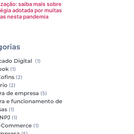
ização: saiba mais sobre
tégia adotada por muitas
as nesta pandemia
gorias
cado Digital
(1)
ook
(1)
Cofins
(2)
ário
(2)
ra de empresa
(5)
ra e funcionamento de
sas
(1)
CNPJ
(1)
e-Commerce
(1)
empresa
(5)