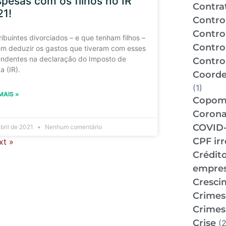
pesas com os filhos no IR
Contra
21!
Contro
Contro
ibuintes divorciados – e que tenham filhos –
Contro
m deduzir os gastos que tiveram com esses
ndentes na declaração do Imposto de
Control
a (IR).
Coorde
(1)
MAIS »
Copo
Corona
COVID-
abril de 2021
Nenhum comentário
CPF ir
xt »
Crédit
empre
Cresci
Crimes 
Crimes 
Crise
(2