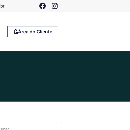
.br
o
Área do Cliente