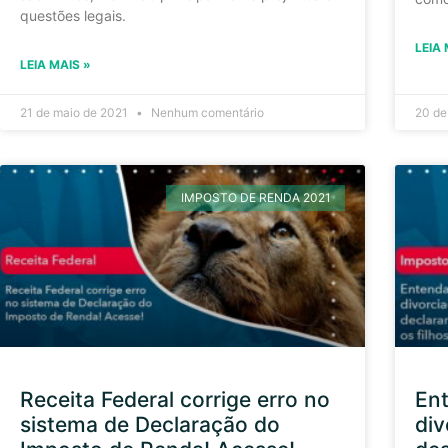
questões legais.
LEIA 
LEIA MAIS »
21 de maio de 2021
Nenhum comentário
20 de
IMPOSTO DE RENDA 2021
Receita Federal corrige erro no
En
sistema de Declaração do
div