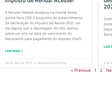
Imposto de Renda! Acesse!
des
20
A Receita Federal atualizou na manhã desta
quinta-feira (29) o programa de preenchimento
Contr
da declaração do Imposto de Renda 2021, um
pode
dia depois que a reportagem do UOL alertou
depe
sobre um erro na data de vencimento do
Rend
documento para pagamento do imposto (Darf).
LEIA 
LEIA MAIS »
30 de abril de 2021
Nenhum comentário
8 de 
« Previous
1
2
Ne