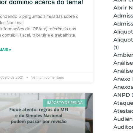
or domínio acerca do tema!
Abrir 
Admis
ondendo 5 perguntas simuladas sobre o
les Nacional
Admiss
informações de IOB/ao³, referência nas
Alíquo
 contábil, fiscal, tributária e trabalhista.
Alíquo
(1)
MAIS »
Ambien
Anális
Anális
agosto de 2021
Nenhum comentário
Anexo 
Anexos
ANPD
(
Ataque
IMPOSTO DE RENDA
Atesta
Audiên
Audito