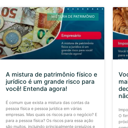
MISTURA DE PATRIMÔNIO
A mistura de patrimônio físico e
Vo
jurídico é um grande risco para
mai
você! Entenda agora!
dec
não
É comum que exista a mistura das contas da
pessoa física e pessoa jurídica em várias
Impo
empresas. Mas quais os riscos para o negócio? E
O fi
para a pessoa física? Os riscos para essa ação
próx
são muitos, incluindo principalmente prejuízos e
como