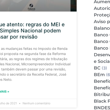
Aumen
Autori
Proteç
Aviso p
ue atento: regras do MEI e
Balance
 Simples Nacional podem
Banco 
sar por revisão
Banco 
Banco 
 as mudanças feitas no Imposto de Renda
foi proposta na segunda fase da Reforma
Desenv
tária, as regras dos regimes de tributação
e Socia
les Nacional, Microempreendedor Individual
BC
(3)
) também devem passar por uma revisão,
BEm
(6
ndo o secretário da Receita Federal, José
es Neto.
Benefíc
Benefíc
MAIS »
Bitrib
Black F
julho de 2021
Nenhum comentário
BNDE