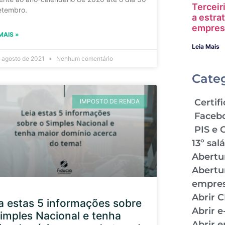
Terceir
etembro.
a estra
empres
MAIS »
Leia Mais
 agosto de 2021
Nenhum comentário
Cate
Certifi
IMPOSTO DE RENDA
Faceb
PIS e 
13º sal
Abertu
Abertu
empre
Abrir 
a estas 5 informações sobre
Abrir 
imples Nacional e tenha
Abrir 