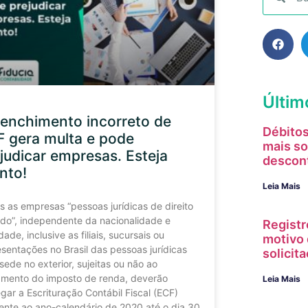
Últim
enchimento incorreto de
Débitos
 gera multa e pode
mais so
judicar empresas. Esteja
descon
nto!
Leia Mais
s as empresas “pessoas jurídicas de direito
ado”, independente da nacionalidade e
Registr
idade, inclusive as filiais, sucursais ou
motivo 
esentações no Brasil das pessoas jurídicas
solici
ede no exterior, sujeitas ou não ao
mento do imposto de renda, deverão
Leia Mais
gar a Escrituração Contábil Fiscal (ECF)
rente ao ano-calendário de 2020 até o dia 30