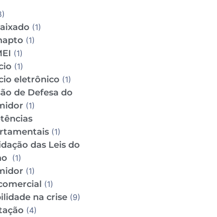
8)
aixado
(1)
napto
(1)
MEI
(1)
cio
(1)
io eletrônico
(1)
ão de Defesa do
midor
(1)
tências
rtamentais
(1)
idação das Leis do
ho
(1)
midor
(1)
comercial
(1)
lidade na crise
(9)
tação
(4)