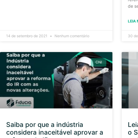
de s
LEIA 
14 de setembro de 2021
Nenhum comentário
30 de
CNI
Saiba por que a indústria
Lei
considera inaceitável aprovar a
o S