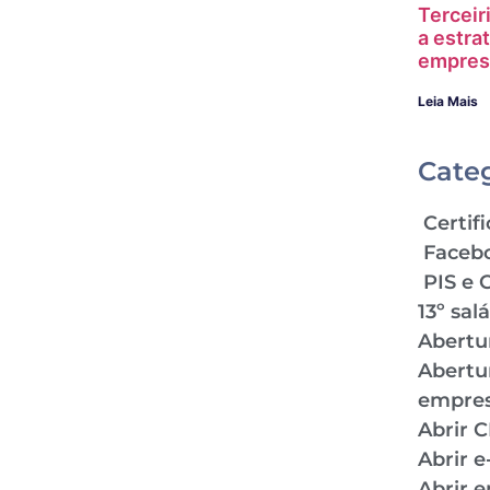
Terceir
a estra
empres
Leia Mais
Cate
Certifi
Faceb
PIS e 
13º sal
Abertu
Abertu
empre
Abrir 
Abrir 
Abrir 