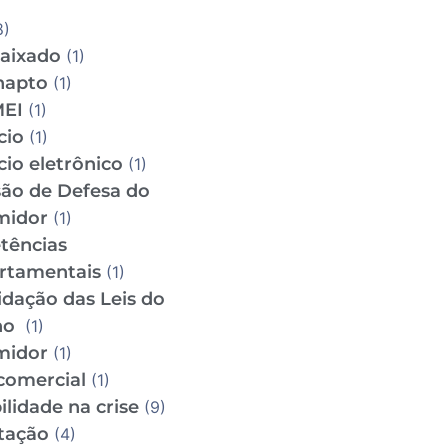
8)
aixado
(1)
napto
(1)
MEI
(1)
cio
(1)
io eletrônico
(1)
ão de Defesa do
midor
(1)
tências
rtamentais
(1)
idação das Leis do
ho
(1)
midor
(1)
comercial
(1)
lidade na crise
(9)
tação
(4)