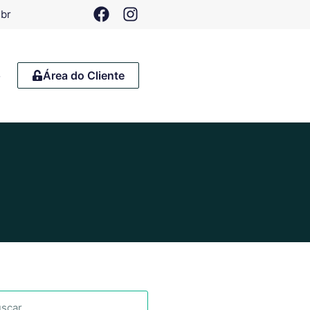
.br
o
Área do Cliente