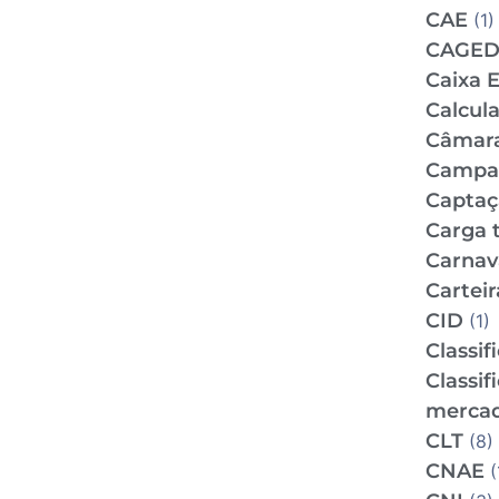
CAE
(1)
CAGE
Caixa 
Calcul
Câmar
Campan
Captaç
Carga t
Carnav
Carteir
CID
(1)
Classif
Classif
mercad
CLT
(8)
CNAE
(