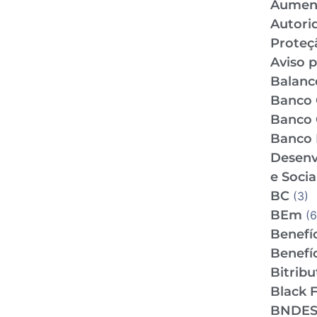
Aumen
Autori
Proteç
Aviso p
Balance
Banco 
Banco 
Banco 
Desenv
e Socia
BC
(3)
BEm
(6
Benefíc
Benefíc
Bitrib
Black F
BNDE