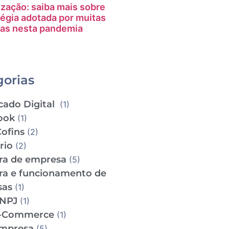
ização: saiba mais sobre
tégia adotada por muitas
as nesta pandemia
gorias
cado Digital
(1)
ook
(1)
Cofins
(2)
ário
(2)
ra de empresa
(5)
ra e funcionamento de
sas
(1)
CNPJ
(1)
e-Commerce
(1)
empresa
(5)