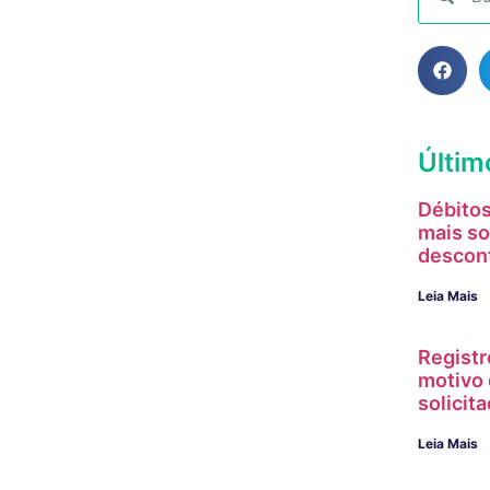
Últim
Débitos
mais so
descon
Leia Mais
Registr
motivo 
solici
Leia Mais