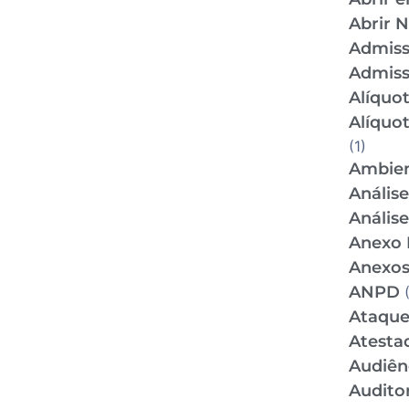
Abrir 
Admis
Admiss
Alíquo
Alíquo
(1)
Ambien
Anális
Anális
Anexo 
Anexos
ANPD
(
Ataque
Atesta
Audiên
Audito