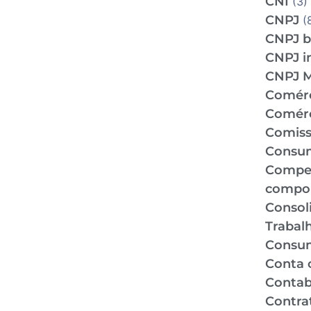
CNI
(3)
CNPJ
(
CNPJ b
CNPJ i
CNPJ 
Comér
Comérc
Comiss
Consu
Compe
compo
Consol
Trabal
Consu
Conta 
Contabi
Contra