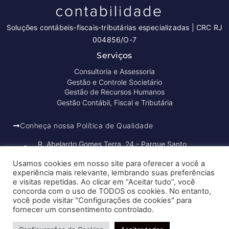
Soluções contábeis-fiscais-tributárias especializadas | CRC RJ
004856/O-7
Serviços
Consultoria e Assessoria
Gestão e Controle Societário
Gestão de Recursos Humanos
Gestão Contábil, Fiscal e Tributária
Conheça nossa Política de Qualidade
R. Abelardo Gomes Terra, 24 - Parque Santo
Amaro, Campos dos Goytacazes - RJ, 28030-095
Usamos cookies em nosso site para oferecer a você a
experiência mais relevante, lembrando suas preferências
e visitas repetidas. Ao clicar em “Aceitar tudo”, você
FIDUCIA Contabilidade | Assessoria e Consultoria no
concorda com o uso de TODOS os cookies. No entanto,
Rio de Janeiro
você pode visitar "Configurações de cookies" para
fornecer um consentimento controlado.
Precisa de ajuda?