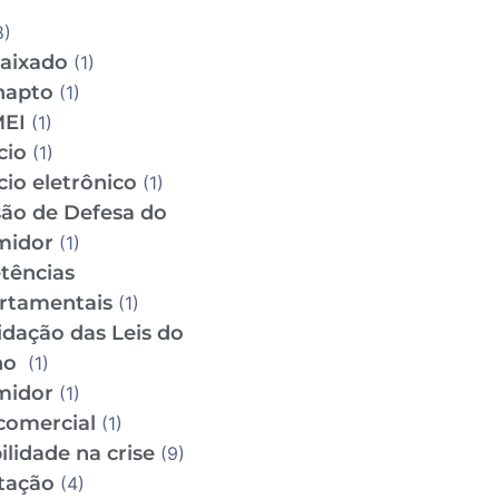
8)
aixado
(1)
napto
(1)
MEI
(1)
cio
(1)
io eletrônico
(1)
ão de Defesa do
midor
(1)
tências
rtamentais
(1)
idação das Leis do
ho
(1)
midor
(1)
comercial
(1)
lidade na crise
(9)
tação
(4)