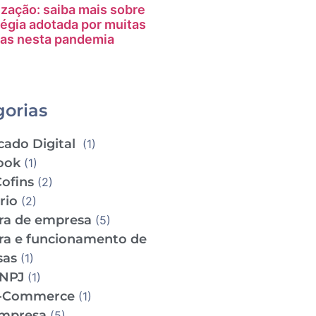
ização: saiba mais sobre
tégia adotada por muitas
as nesta pandemia
gorias
cado Digital
(1)
ook
(1)
Cofins
(2)
ário
(2)
ra de empresa
(5)
ra e funcionamento de
sas
(1)
CNPJ
(1)
e-Commerce
(1)
empresa
(5)