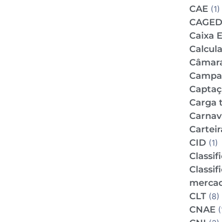
CAE
(1)
CAGE
Caixa 
Calcul
Câmar
Campan
Captaç
Carga t
Carnav
Carteir
CID
(1)
Classif
Classif
mercad
CLT
(8)
CNAE
(