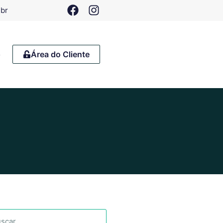
.br
o
Área do Cliente