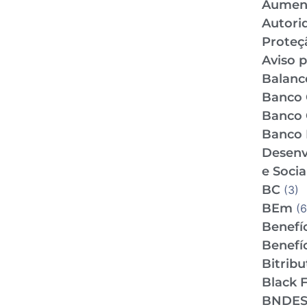
Aumen
Autori
Proteç
Aviso p
Balance
Banco 
Banco 
Banco 
Desenv
e Socia
BC
(3)
BEm
(6
Benefíc
Benefíc
Bitrib
Black F
BNDE