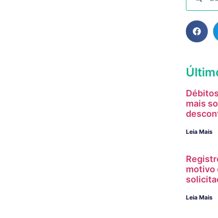
Últim
Débitos
mais so
descon
Leia Mais
Registr
motivo 
solici
Leia Mais