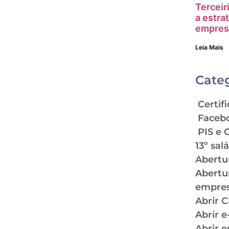
Terceir
a estra
empres
Leia Mais
Cate
Certifi
Faceb
PIS e 
13º sal
Abertu
Abertu
empre
Abrir 
Abrir 
Abrir 