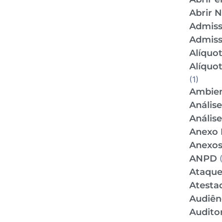
Abrir 
Admis
Admiss
Alíquo
Alíquo
(1)
Ambien
Anális
Anális
Anexo 
Anexos
ANPD
(
Ataque
Atesta
Audiên
Audito