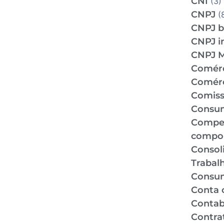
CNI
(3)
CNPJ
(
CNPJ b
CNPJ i
CNPJ 
Comér
Comérc
Comiss
Consu
Compe
compo
Consol
Trabal
Consu
Conta 
Contabi
Contra