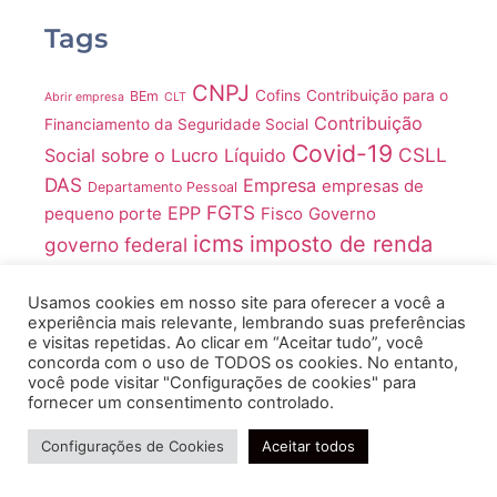
Tags
CNPJ
Cofins
Contribuição para o
BEm
Abrir empresa
CLT
Contribuição
Financiamento da Seguridade Social
Covid-19
CSLL
Social sobre o Lucro Líquido
DAS
Empresa
empresas de
Departamento Pessoal
FGTS
EPP
pequeno porte
Fisco
Governo
icms
imposto de renda
governo federal
Imposto sobre Produtos Industrializados
Impostos
INSS
IRPJ
IR
LGPD
Usamos cookies em nosso site para oferecer a você a
ME
IPI
ISS
Juros
IR 2021
Lucro Real
experiência mais relevante, lembrando suas preferências
MEI
e visitas repetidas. Ao clicar em “Aceitar tudo”, você
Medida Provisória
concorda com o uso de TODOS os cookies. No entanto,
Microempreendedores Individuais
você pode visitar "Configurações de cookies" para
fornecer um consentimento controlado.
microempresas
Microempreendedor Individual
Ministério
Precisa de ajuda?
Pandemia
Pronampe
MP
da Economia
Configurações de Cookies
Aceitar todos
Receita Federal
Regime tributário
RH