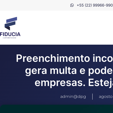
+55 (22) 99966-990
Preenchimento inco
gera multa e pode
empresas. Estej
admin@dpg
agosto 