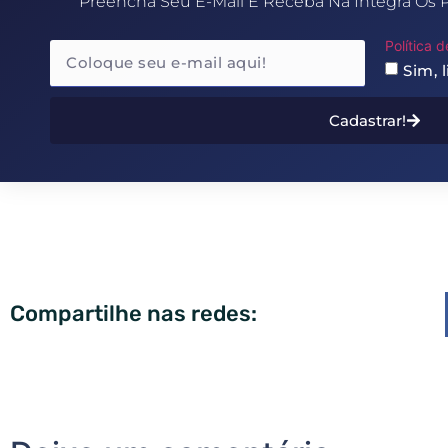
Preencha Seu E-Mail E Receba Na Integra Os 
Política 
Sim, 
Cadastrar!
Compartilhe nas redes: