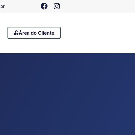
.br
o
Área do Cliente