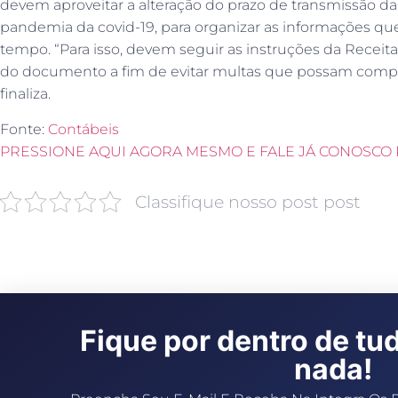
devem aproveitar a alteração do prazo de transmissão d
pandemia da covid-19, para organizar as informações que 
tempo. “Para isso, devem seguir as instruções da Receit
do documento a fim de evitar multas que possam compr
finaliza.
Fonte:
Contábeis
PRESSIONE AQUI AGORA MESMO E FALE JÁ CONOSCO 
Classifique nosso post post
Fique por dentro de tu
nada!