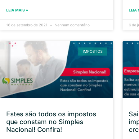
LEIA MAIS »
LEIA 
16 de setembro de 2021
Nenhum comentário
6 de 
IMPOSTOS
Estes são todos os impostos
Sa
que constam no Simples
imp
Nacional! Confira!
cre