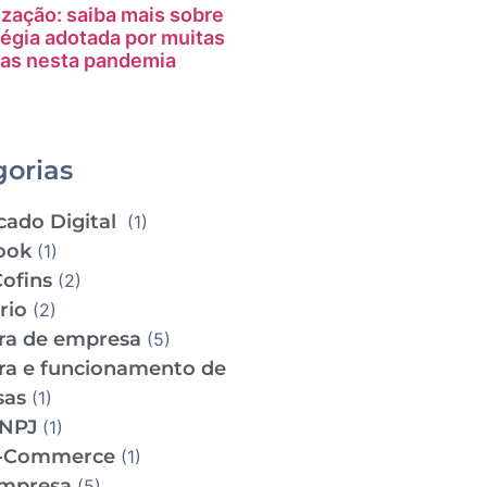
ização: saiba mais sobre
tégia adotada por muitas
as nesta pandemia
gorias
cado Digital
(1)
ook
(1)
Cofins
(2)
ário
(2)
ra de empresa
(5)
ra e funcionamento de
sas
(1)
CNPJ
(1)
e-Commerce
(1)
empresa
(5)