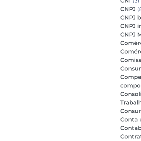
CNI
(3)
CNPJ
(
CNPJ b
CNPJ i
CNPJ 
Comér
Comérc
Comiss
Consu
Compe
compo
Consol
Trabal
Consu
Conta 
Contabi
Contra