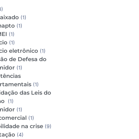
8)
aixado
(1)
napto
(1)
MEI
(1)
cio
(1)
io eletrônico
(1)
ão de Defesa do
midor
(1)
tências
rtamentais
(1)
idação das Leis do
ho
(1)
midor
(1)
comercial
(1)
lidade na crise
(9)
tação
(4)