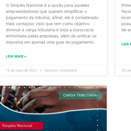
O Simples Nacional é a opção para aqueles
Prim
empreendedores que querem simplificar o
fisc
pagamento de tributos, afinal, ele é considerado
ince
mais vantajoso visto que tem como objetivo
poss
diminuir a carga tributária e toda a burocracia
de e
enfrentada pelas empresas, além de unificar os
impostos em apenas uma guia de pagamento.
LEIA 
LEIA MAIS »
12 de maio de 2021
Nenhum comentário
30 de
CARGA TRIBUTÁRIA