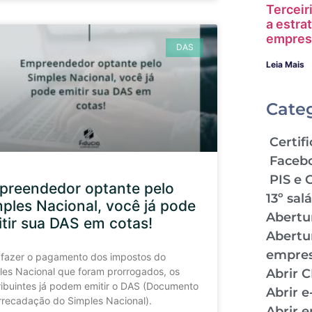
Terceir
a estra
empres
DAS
Leia Mais
Cate
Certifi
Faceb
PIS e 
preendedor optante pelo
13º sal
ples Nacional, você já pode
Abertu
tir sua DAS em cotas!
Abertu
empre
 fazer o pagamento dos impostos do
les Nacional que foram prorrogados, os
Abrir 
ribuintes já podem emitir o DAS (Documento
Abrir 
rrecadação do Simples Nacional).
Abrir 