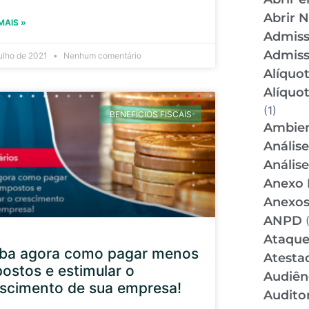
Abrir 
MAIS »
Admis
Admiss
julho de 2021
Nenhum comentário
Alíquo
Alíquo
(1)
BENEFÍCIOS FISCAIS
Ambien
Anális
Anális
Anexo 
Anexos
ANPD
(
Ataque
iba agora como pagar menos
Atesta
ostos e estimular o
Audiên
scimento de sua empresa!
Audito