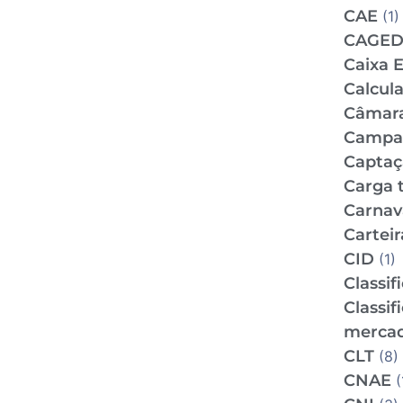
CAE
(1)
CAGE
Caixa 
Calcul
Câmar
Campan
Captaç
Carga t
Carnav
Carteir
CID
(1)
Classif
Classif
mercad
CLT
(8)
CNAE
(