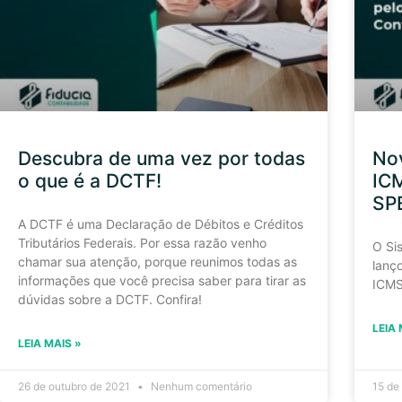
Descubra de uma vez por todas
Nov
o que é a DCTF!
ICM
SPE
A DCTF é uma Declaração de Débitos e Créditos
Tributários Federais. Por essa razão venho
O Si
chamar sua atenção, porque reunimos todas as
lanç
informações que você precisa saber para tirar as
ICMS/
dúvidas sobre a DCTF. Confira!
LEIA 
LEIA MAIS »
26 de outubro de 2021
Nenhum comentário
15 de