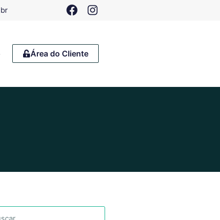
.br
o
Área do Cliente