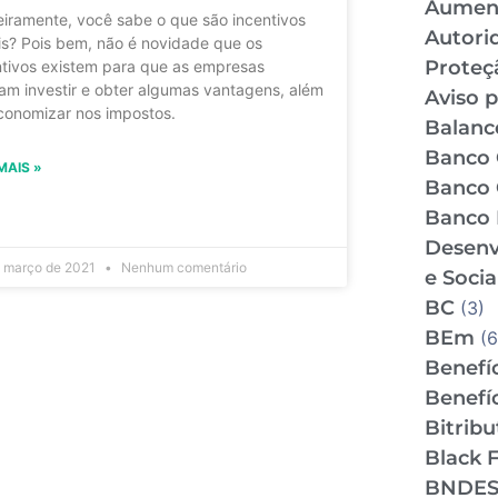
Aumen
eiramente, você sabe o que são incentivos
Autori
ais? Pois bem, não é novidade que os
Proteç
ntivos existem para que as empresas
am investir e obter algumas vantagens, além
Aviso p
conomizar nos impostos.
Balance
Banco 
MAIS »
Banco 
Banco 
Desenv
 março de 2021
Nenhum comentário
e Socia
BC
(3)
BEm
(6
Benefíc
Benefíc
Bitrib
Black F
BNDE