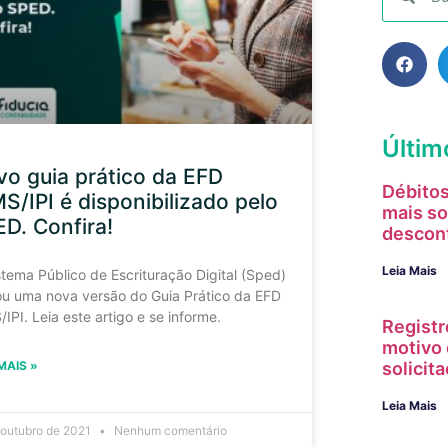
Últim
o guia prático da EFD
Débitos
S/IPI é disponibilizado pelo
mais so
D. Confira!
descon
Leia Mais
stema Público de Escrituração Digital (Sped)
ou uma nova versão do Guia Prático da EFD
IPI. Leia este artigo e se informe.
Registr
motivo 
solici
MAIS »
Leia Mais
 outubro de 2021
Nenhum comentário