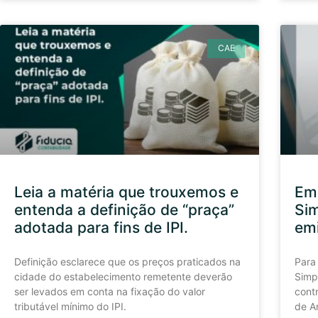
CAE
Leia a matéria que trouxemos e
Em
entenda a definição de “praça”
Sim
adotada para fins de IPI.
emi
Definição esclarece que os preços praticados na
Para
cidade do estabelecimento remetente deverão
Simp
ser levados em conta na fixação do valor
cont
tributável mínimo do IPI.
de A