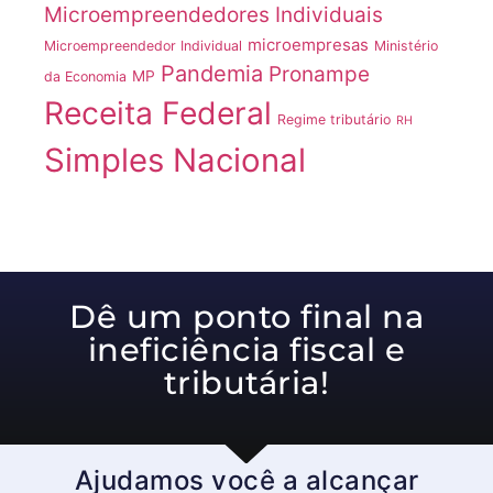
Microempreendedores Individuais
microempresas
Microempreendedor Individual
Ministério
Pandemia
Pronampe
MP
da Economia
Receita Federal
Regime tributário
RH
Simples Nacional
Dê um ponto final na
ineficiência fiscal e
tributária!
Ajudamos você a alcançar