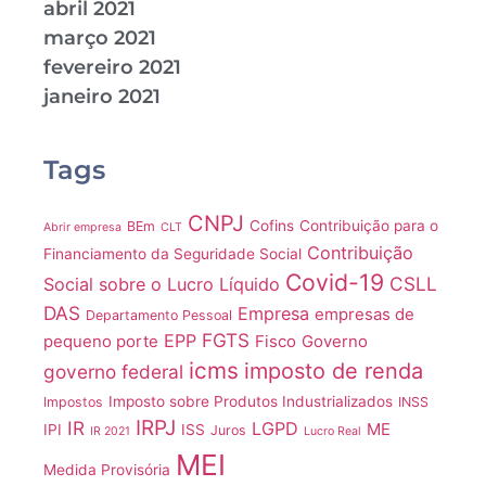
abril 2021
março 2021
fevereiro 2021
janeiro 2021
Tags
CNPJ
Cofins
Contribuição para o
BEm
Abrir empresa
CLT
Contribuição
Financiamento da Seguridade Social
Covid-19
CSLL
Social sobre o Lucro Líquido
DAS
Empresa
empresas de
Departamento Pessoal
FGTS
EPP
pequeno porte
Fisco
Governo
icms
imposto de renda
governo federal
Imposto sobre Produtos Industrializados
Impostos
INSS
IRPJ
IR
LGPD
ME
IPI
ISS
Juros
IR 2021
Lucro Real
MEI
Medida Provisória