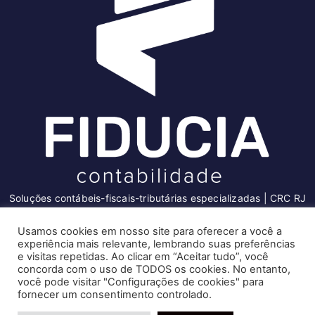
Soluções contábeis-fiscais-tributárias especializadas | CRC RJ
004856/O-7
Usamos cookies em nosso site para oferecer a você a
Serviços
experiência mais relevante, lembrando suas preferências
Recomendado só para você
e visitas repetidas. Ao clicar em “Aceitar tudo”, você
Consultoria e Assessoria
Fique atento ao prazo para correção
concorda com o uso de TODOS os cookies. No entanto,
Gestão e Controle Societário
você pode visitar "Configurações de cookies" para
de inconsistências relacionadas à
Gestão de Recursos Humanos
fornecer um consentimento controlado.
GFIP. Confira!
Gestão Contábil, Fiscal e Tributária
Precisa de ajuda?
GFIP: veja o prazo para a correção
Configurações de Cookies
Aceitar todos