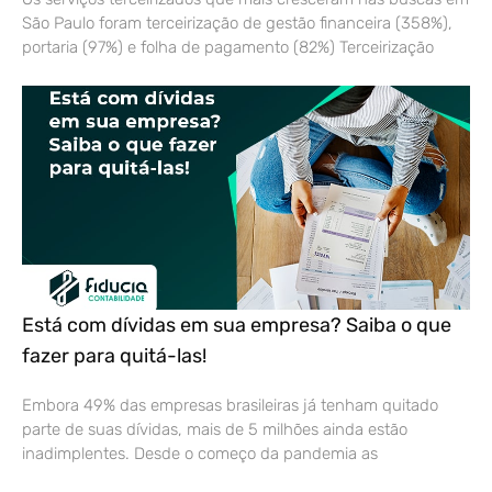
São Paulo foram terceirização de gestão financeira (358%),
portaria (97%) e folha de pagamento (82%) Terceirização
Está com dívidas em sua empresa? Saiba o que
fazer para quitá-las!
Embora 49% das empresas brasileiras já tenham quitado
parte de suas dívidas, mais de 5 milhões ainda estão
inadimplentes. Desde o começo da pandemia as