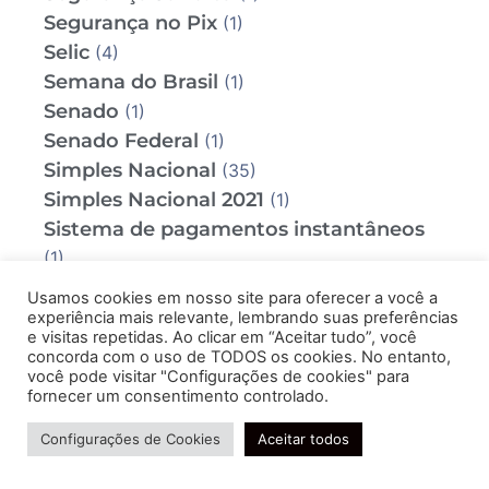
Segurança no Pix
(1)
Selic
(4)
Semana do Brasil
(1)
Senado
(1)
Senado Federal
(1)
Simples Nacional
(35)
Simples Nacional 2021
(1)
Sistema de pagamentos instantâneos
(1)
Sistema Público de Escrituração Digital
Usamos cookies em nosso site para oferecer a você a
(1)
experiência mais relevante, lembrando suas preferências
e visitas repetidas. Ao clicar em “Aceitar tudo”, você
softwares de segurança
(1)
concorda com o uso de TODOS os cookies. No entanto,
Sonegação fiscal
(1)
você pode visitar "Configurações de cookies" para
fornecer um consentimento controlado.
SPED
(2)
Precisa de ajuda?
Sped Contábil
(1)
Configurações de Cookies
Aceitar todos
Startups
(1)
STF
(1)