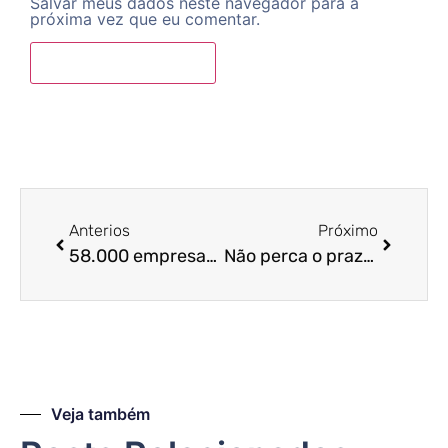
próxima vez que eu comentar.
Anterios
Próximo
58.000 empresas estão em malha fiscal. Saiba se você está no meio e o que fazer!
Não perca o prazo para entregar a sua Escrituração Digital 2021! Acesse agora e saiba como proceder!
Veja também
Posts Relacionados