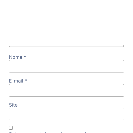
Nome
*
E-mail
*
Site
Salvar meus dados neste navegador para a