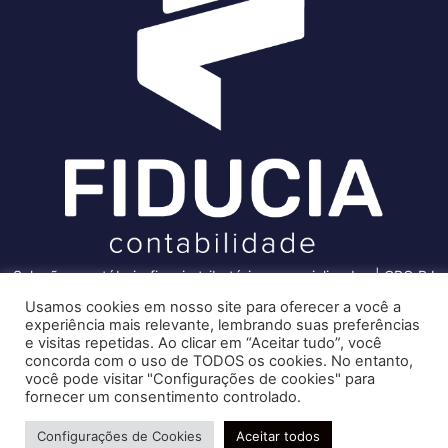
Soluções contábeis-fiscais-tributárias especializadas | CRC RJ
004856/O-7
Usamos cookies em nosso site para oferecer a você a
experiência mais relevante, lembrando suas preferências
Recomendado só para você
Serviços
e visitas repetidas. Ao clicar em “Aceitar tudo”, você
Atenção, você pode receber
concorda com o uso de TODOS os cookies. No entanto,
Consultoria e Assessoria
você pode visitar "Configurações de cookies" para
dinheiro de impostos acumulados
Gestão e Controle Societário
fornecer um consentimento controlado.
do ICMS! Saiba mais!
Gestão de Recursos Humanos
Precisa de ajuda?
Gestão Contábil, Fiscal e Tributária
Ontem, quinta-feira,13, o STF
Configurações de Cookies
Aceitar todos
afirmou que o ICMS não pode…