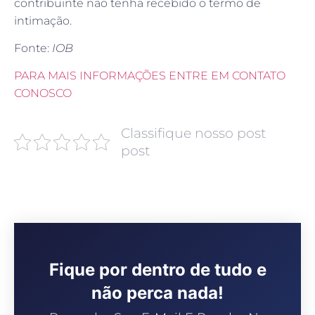
intimação.
Fonte:
IOB
PARA MAIS INFORMAÇÕES ENTRE EM CONTATO
CONOSCO
Classifique nosso post
post
Fique por dentro de tudo e
não perca nada!
Preencha Seu E-Mail E Receba Na