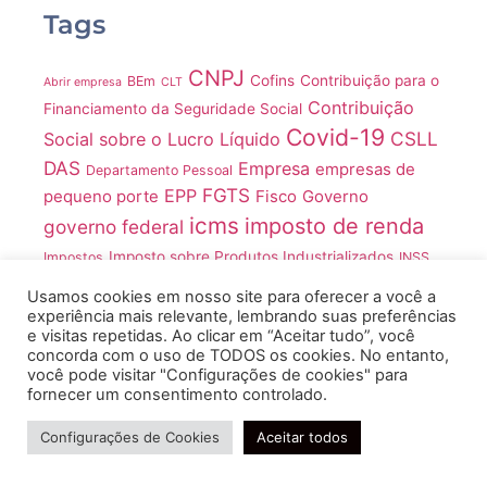
Tags
CNPJ
Cofins
Contribuição para o
BEm
Abrir empresa
CLT
Contribuição
Financiamento da Seguridade Social
Covid-19
CSLL
Social sobre o Lucro Líquido
DAS
Empresa
empresas de
Departamento Pessoal
FGTS
EPP
pequeno porte
Fisco
Governo
icms
imposto de renda
governo federal
Imposto sobre Produtos Industrializados
Impostos
INSS
IRPJ
IR
LGPD
ME
IPI
ISS
Juros
IR 2021
Lucro Real
Usamos cookies em nosso site para oferecer a você a
MEI
experiência mais relevante, lembrando suas preferências
Medida Provisória
e visitas repetidas. Ao clicar em “Aceitar tudo”, você
Microempreendedores Individuais
concorda com o uso de TODOS os cookies. No entanto,
você pode visitar "Configurações de cookies" para
microempresas
Microempreendedor Individual
Ministério
fornecer um consentimento controlado.
Pandemia
Pronampe
MP
da Economia
Precisa de ajuda?
Configurações de Cookies
Aceitar todos
Receita Federal
Regime tributário
RH