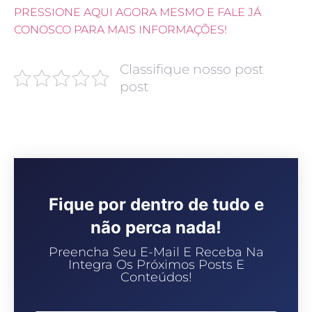
PRESSIONE AQUI AGORA MESMO E FALE JÁ
CONOSCO PARA MAIS INFORMAÇÕES!
Classifique nosso post
post
Fique por dentro de tudo e
não perca nada!
Preencha Seu E-Mail E Receba Na
Integra Os Próximos Posts E
Conteúdos!