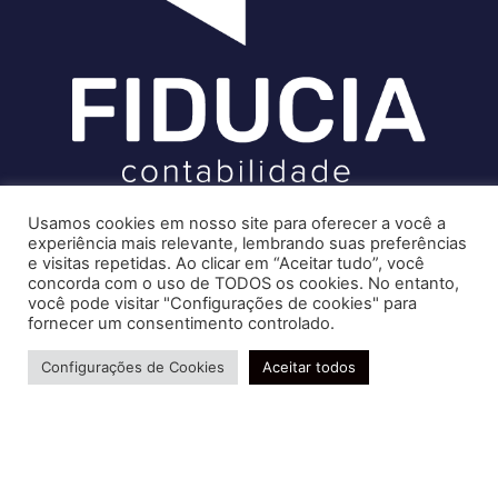
Soluções contábeis-fiscais-tributárias especializadas | CRC RJ
Usamos cookies em nosso site para oferecer a você a
004856/O-7
experiência mais relevante, lembrando suas preferências
Recomendado só para você
e visitas repetidas. Ao clicar em “Aceitar tudo”, você
Serviços
Terceirização: saiba mais sobre a
concorda com o uso de TODOS os cookies. No entanto,
Consultoria e Assessoria
você pode visitar "Configurações de cookies" para
estratégia adotada por muitas
fornecer um consentimento controlado.
Gestão e Controle Societário
empresas nesta pandemia
Gestão de Recursos Humanos
Precisa de ajuda?
Os serviços terceirizados que mais
Configurações de Cookies
Aceitar todos
Gestão Contábil, Fiscal e Tributária
cresceram nas buscas em São…
Cresta Posts Box by CP
Conheça nossa Política de Qualidade
R. Abelardo Gomes Terra, 24 - Parque Santo
Amaro, Campos dos Goytacazes - RJ, 28030-095