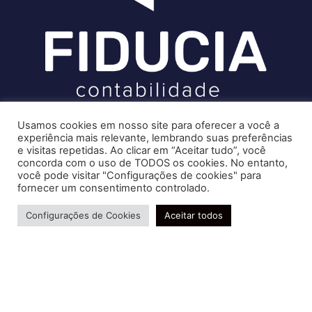
Soluções contábeis-fiscais-tributárias especializadas | CRC RJ
Usamos cookies em nosso site para oferecer a você a
004856/O-7
experiência mais relevante, lembrando suas preferências
Serviços
e visitas repetidas. Ao clicar em “Aceitar tudo”, você
Recomendado só para você
concorda com o uso de TODOS os cookies. No entanto,
Consultoria e Assessoria
você pode visitar "Configurações de cookies" para
Por que o CNPJ é essencial para a
Gestão e Controle Societário
fornecer um consentimento controlado.
abertura de empresa? Saiba mais!
Gestão de Recursos Humanos
Precisa de ajuda?
Dentre os documentos exigidos por
Gestão Contábil, Fiscal e Tributária
Configurações de Cookies
Aceitar todos
lei para a abertura de…
Cresta Posts Box by CP
Conheça nossa Política de Qualidade
R. Abelardo Gomes Terra, 24 - Parque Santo
Amaro, Campos dos Goytacazes - RJ, 28030-095