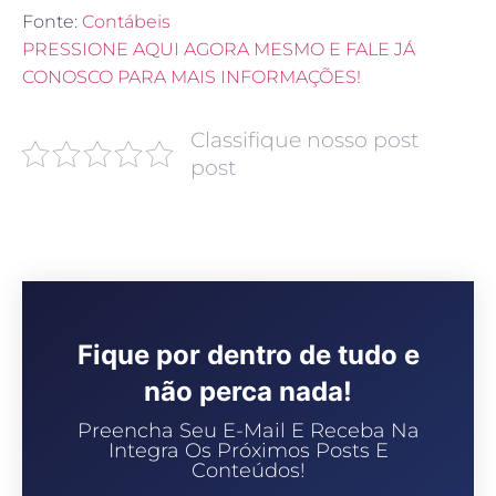
Fonte:
Contábeis
PRESSIONE AQUI AGORA MESMO E FALE JÁ
CONOSCO PARA MAIS INFORMAÇÕES!
Classifique nosso post
post
Fique por dentro de tudo e
não perca nada!
Preencha Seu E-Mail E Receba Na
Integra Os Próximos Posts E
Conteúdos!