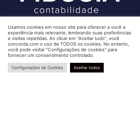
Soluções contábeis-fiscais-tributárias especializadas | CRC RJ
Usamos cookies em nosso site para oferecer a você a
004856/O-7
experiência mais relevante, lembrando suas preferências
Recomendado só para você
Serviços
e visitas repetidas. Ao clicar em “Aceitar tudo”, você
Saiba agora como adquirir talentos
concorda com o uso de TODOS os cookies. No entanto,
Consultoria e Assessoria
você pode visitar "Configurações de cookies" para
que vão aumentar o crescimento da
Gestão e Controle Societário
fornecer um consentimento controlado.
sua empresa.
Gestão de Recursos Humanos
Precisa de ajuda?
Um estudo realizado pela Inside
Gestão Contábil, Fiscal e Tributária
Configurações de Cookies
Aceitar todos
Fintech Report, mostra que as…
Conheça nossa Política de Qualidade
Cresta Posts Box by CP
R. Abelardo Gomes Terra, 24 - Parque Santo
Amaro, Campos dos Goytacazes - RJ, 28030-095
FIDUCIA Contabilidade | Assessoria e Consultoria no
Rio de Janeiro