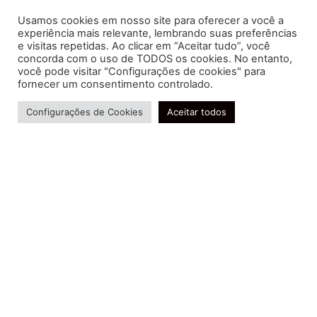
Usamos cookies em nosso site para oferecer a você a
experiência mais relevante, lembrando suas preferências
e visitas repetidas. Ao clicar em “Aceitar tudo”, você
concorda com o uso de TODOS os cookies. No entanto,
você pode visitar "Configurações de cookies" para
Soluções contábeis-fiscais-tributárias especializadas | CRC RJ
fornecer um consentimento controlado.
004856/O-7
Serviços
Configurações de Cookies
Aceitar todos
Consultoria e Assessoria
Gestão e Controle Societário
Gestão de Recursos Humanos
Gestão Contábil, Fiscal e Tributária
Conheça nossa Política de Qualidade
R. Abelardo Gomes Terra, 24 - Parque Santo
Amaro, Campos dos Goytacazes - RJ, 28030-095
FIDUCIA Contabilidade | Assessoria e Consultoria no
Rio de Janeiro