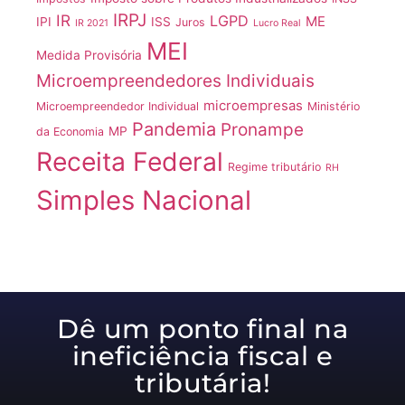
IRPJ
IR
LGPD
ME
IPI
ISS
Juros
IR 2021
Lucro Real
MEI
Medida Provisória
Microempreendedores Individuais
microempresas
Microempreendedor Individual
Ministério
Pandemia
Pronampe
MP
da Economia
Receita Federal
Regime tributário
RH
Simples Nacional
Dê um ponto final na
ineficiência fiscal e
tributária!