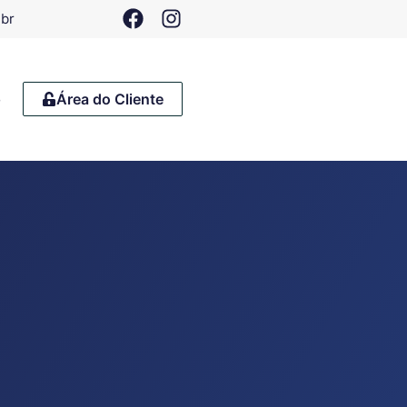
.br
o
Área do Cliente