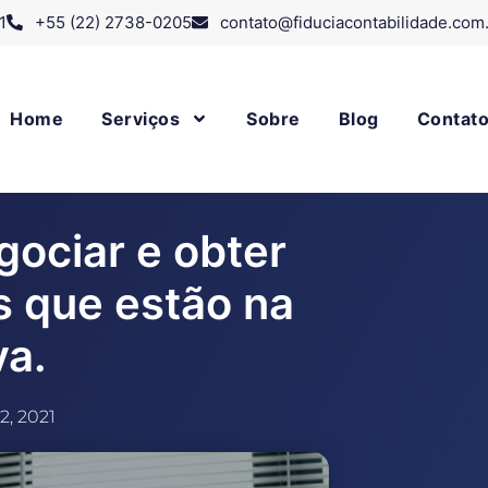
1
+55 (22) 2738-0205
contato@fiduciacontabilidade.com
Home
Serviços
Sobre
Blog
Contat
ociar e obter
 que estão na
va.
2, 2021