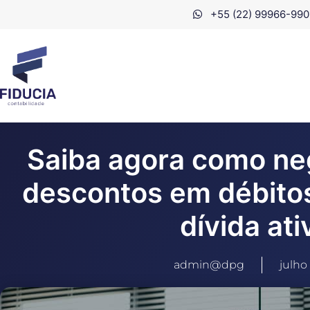
+55 (22) 99966-990
Saiba agora como neg
descontos em débitos
dívida ati
admin@dpg
julho 