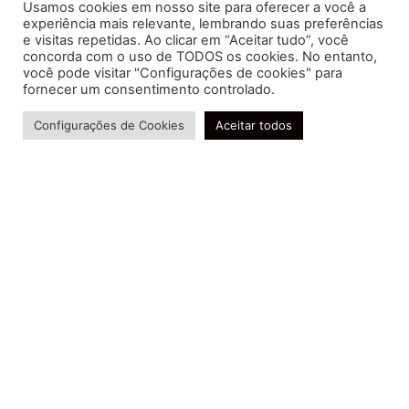
Usamos cookies em nosso site para oferecer a você a
experiência mais relevante, lembrando suas preferências
e visitas repetidas. Ao clicar em “Aceitar tudo”, você
concorda com o uso de TODOS os cookies. No entanto,
você pode visitar "Configurações de cookies" para
Soluções contábeis-fiscais-tributárias especializadas | CRC RJ
fornecer um consentimento controlado.
004856/O-7
Precisa de ajuda?
Serviços
Configurações de Cookies
Aceitar todos
Consultoria e Assessoria
Gestão e Controle Societário
Gestão de Recursos Humanos
Gestão Contábil, Fiscal e Tributária
Conheça nossa Política de Qualidade
R. Abelardo Gomes Terra, 24 - Parque Santo
Amaro, Campos dos Goytacazes - RJ, 28030-095
FIDUCIA Contabilidade | Assessoria e Consultoria no
Rio de Janeiro