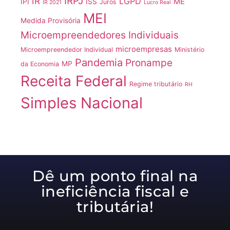
IRPJ
IR
LGPD
ME
IPI
ISS
Juros
IR 2021
Lucro Real
MEI
Medida Provisória
Microempreendedores Individuais
microempresas
Microempreendedor Individual
Ministério
Pandemia
Pronampe
MP
da Economia
Receita Federal
Regime tributário
RH
Simples Nacional
Dê um ponto final na
ineficiência fiscal e
tributária!