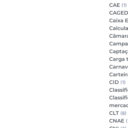
CAE
(1)
CAGE
Caixa 
Calcul
Câmar
Campan
Captaç
Carga t
Carnav
Carteir
CID
(1)
Classif
Classif
mercad
CLT
(8)
CNAE
(