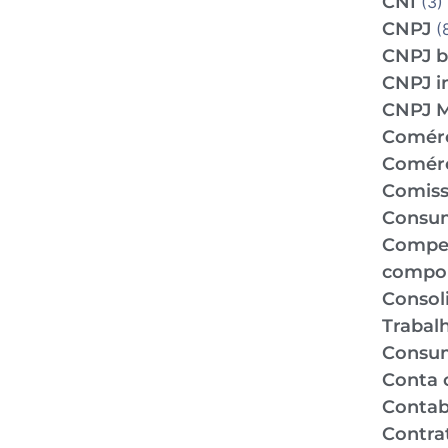
CNI
(3)
CNPJ
(
CNPJ b
CNPJ i
CNPJ 
Comér
Comérc
Comiss
Consu
Compe
compo
Consol
Trabal
Consu
Conta 
Contabi
Contra