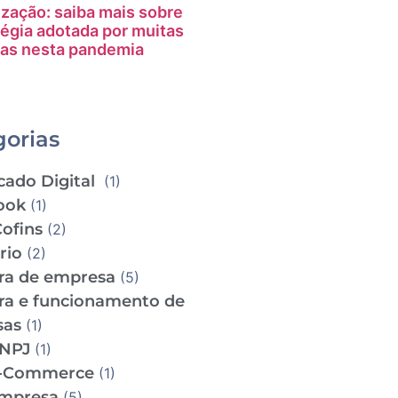
ização: saiba mais sobre
tégia adotada por muitas
as nesta pandemia
gorias
cado Digital
(1)
ook
(1)
Cofins
(2)
ário
(2)
ra de empresa
(5)
ra e funcionamento de
sas
(1)
CNPJ
(1)
e-Commerce
(1)
empresa
(5)