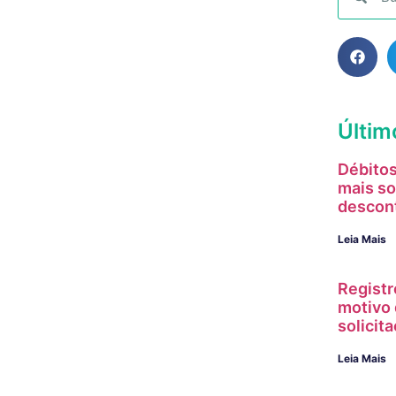
Últim
Débitos
mais so
descon
Leia Mais
Registr
motivo 
solici
Leia Mais