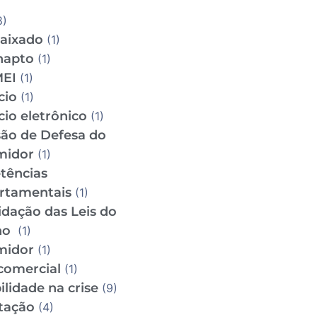
8)
aixado
(1)
napto
(1)
MEI
(1)
cio
(1)
io eletrônico
(1)
ão de Defesa do
midor
(1)
tências
rtamentais
(1)
idação das Leis do
ho
(1)
midor
(1)
comercial
(1)
lidade na crise
(9)
tação
(4)