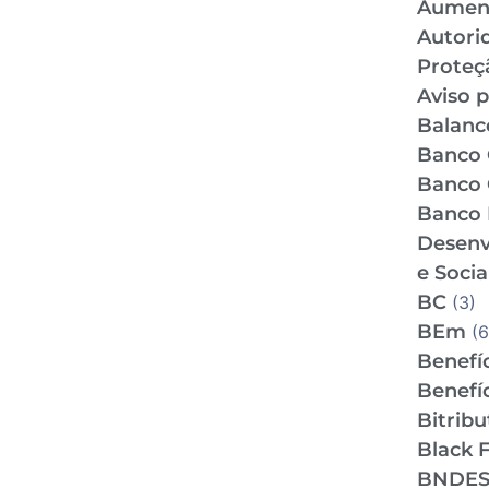
Aumen
Autori
Proteç
Aviso p
Balance
Banco 
Banco 
Banco 
Desenv
e Socia
BC
(3)
BEm
(6
Benefíc
Benefíc
Bitrib
Black F
BNDE