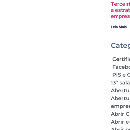
Terceir
a estra
empres
Leia Mais
Cate
Certifi
Faceb
PIS e 
13º sal
Abertu
Abertu
empre
Abrir 
Abrir 
Abrir 