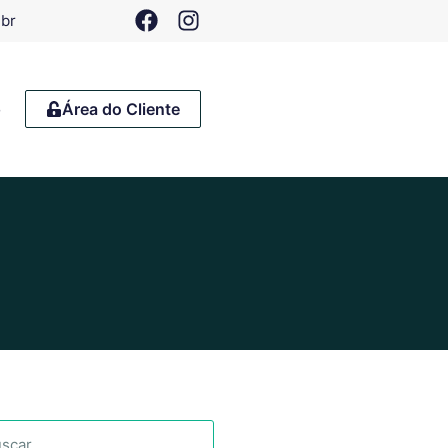
.br
o
Área do Cliente