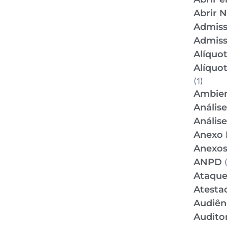
Abrir 
Admis
Admiss
Alíquo
Alíquo
(1)
Ambien
Anális
Anális
Anexo 
Anexos
ANPD
(
Ataque
Atesta
Audiên
Audito