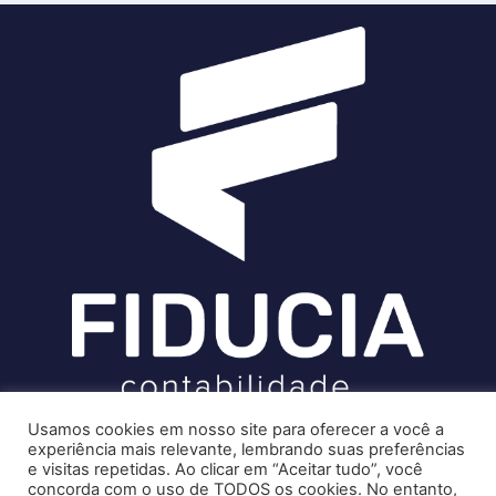
Soluções contábeis-fiscais-tributárias especializadas | CRC RJ
Usamos cookies em nosso site para oferecer a você a
004856/O-7
experiência mais relevante, lembrando suas preferências
e visitas repetidas. Ao clicar em “Aceitar tudo”, você
Recomendado só para você
Serviços
concorda com o uso de TODOS os cookies. No entanto,