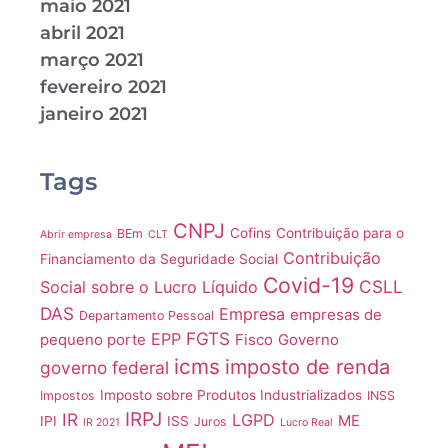
maio 2021
abril 2021
março 2021
fevereiro 2021
janeiro 2021
Tags
CNPJ
Cofins
Contribuição para o
BEm
Abrir empresa
CLT
Contribuição
Financiamento da Seguridade Social
Covid-19
CSLL
Social sobre o Lucro Líquido
DAS
Empresa
empresas de
Departamento Pessoal
FGTS
EPP
pequeno porte
Fisco
Governo
icms
imposto de renda
governo federal
Imposto sobre Produtos Industrializados
Impostos
INSS
IRPJ
IR
LGPD
ME
IPI
ISS
Juros
IR 2021
Lucro Real