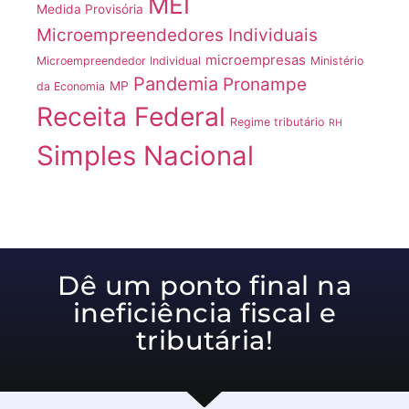
MEI
Medida Provisória
Microempreendedores Individuais
microempresas
Microempreendedor Individual
Ministério
Pandemia
Pronampe
MP
da Economia
Receita Federal
Regime tributário
RH
Simples Nacional
Dê um ponto final na
ineficiência fiscal e
tributária!