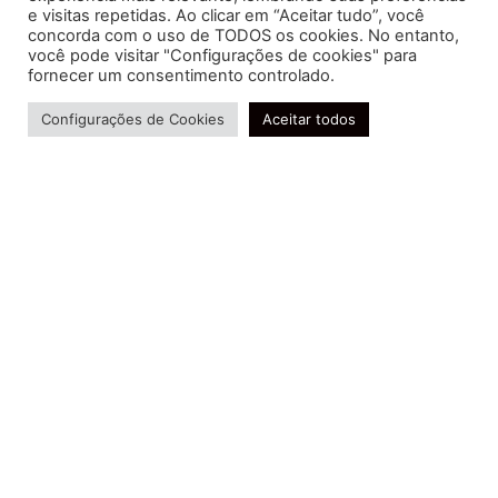
e visitas repetidas. Ao clicar em “Aceitar tudo”, você
concorda com o uso de TODOS os cookies. No entanto,
você pode visitar "Configurações de cookies" para
Soluções contábeis-fiscais-tributárias especializadas | CRC RJ
fornecer um consentimento controlado.
004856/O-7
Precisa de ajuda?
Serviços
Configurações de Cookies
Aceitar todos
Consultoria e Assessoria
Gestão e Controle Societário
Gestão de Recursos Humanos
Gestão Contábil, Fiscal e Tributária
Conheça nossa Política de Qualidade
R. Abelardo Gomes Terra, 24 - Parque Santo
Amaro, Campos dos Goytacazes - RJ, 28030-095
FIDUCIA Contabilidade | Assessoria e Consultoria no
Rio de Janeiro