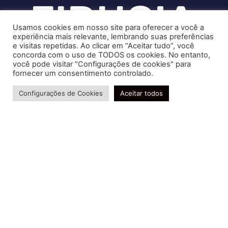
Usamos cookies em nosso site para oferecer a você a
experiência mais relevante, lembrando suas preferências
e visitas repetidas. Ao clicar em “Aceitar tudo”, você
concorda com o uso de TODOS os cookies. No entanto,
você pode visitar "Configurações de cookies" para
Soluções contábeis-fiscais-tributárias especializadas | CRC RJ
fornecer um consentimento controlado.
004856/O-7
Precisa de ajuda?
Serviços
Configurações de Cookies
Aceitar todos
Consultoria e Assessoria
Gestão e Controle Societário
Gestão de Recursos Humanos
Gestão Contábil, Fiscal e Tributária
Conheça nossa Política de Qualidade
R. Abelardo Gomes Terra, 24 - Parque Santo
Amaro, Campos dos Goytacazes - RJ, 28030-095
FIDUCIA Contabilidade | Assessoria e Consultoria no