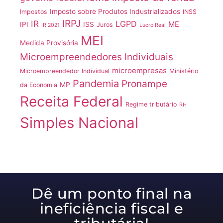
Imposto sobre Produtos Industrializados
Impostos
INSS
IRPJ
IR
LGPD
ME
IPI
ISS
Juros
IR 2021
Lucro Real
MEI
Medida Provisória
Microempreendedores Individuais
microempresas
Microempreendedor Individual
Ministério
Pandemia
Pronampe
MP
da Economia
Receita Federal
Regime tributário
RH
Simples Nacional
Dê um ponto final na
ineficiência fiscal e