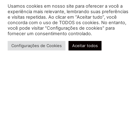
Usamos cookies em nosso site para oferecer a você a
experiência mais relevante, lembrando suas preferências
e visitas repetidas. Ao clicar em “Aceitar tudo”, você
concorda com o uso de TODOS os cookies. No entanto,
você pode visitar "Configurações de cookies" para
Soluções contábeis-fiscais-tributárias especializadas | CRC RJ
fornecer um consentimento controlado.
004856/O-7
Precisa de ajuda?
Serviços
Configurações de Cookies
Aceitar todos
Consultoria e Assessoria
Gestão e Controle Societário
Gestão de Recursos Humanos
Gestão Contábil, Fiscal e Tributária
Conheça nossa Política de Qualidade
R. Abelardo Gomes Terra, 24 - Parque Santo
Amaro, Campos dos Goytacazes - RJ, 28030-095
FIDUCIA Contabilidade | Assessoria e Consultoria no
Rio de Janeiro