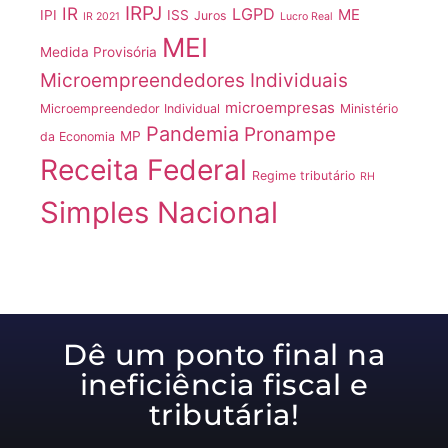
IRPJ
IR
LGPD
ME
IPI
ISS
Juros
IR 2021
Lucro Real
MEI
Medida Provisória
Microempreendedores Individuais
microempresas
Microempreendedor Individual
Ministério
Pandemia
Pronampe
MP
da Economia
Receita Federal
Regime tributário
RH
Simples Nacional
Dê um ponto final na
ineficiência fiscal e
tributária!