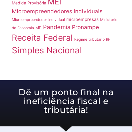
MEI
Medida Provisória
Microempreendedores Individuais
microempresas
Microempreendedor Individual
Ministério
Pandemia
Pronampe
MP
da Economia
Receita Federal
Regime tributário
RH
Simples Nacional
Dê um ponto final na
ineficiência fiscal e
tributária!