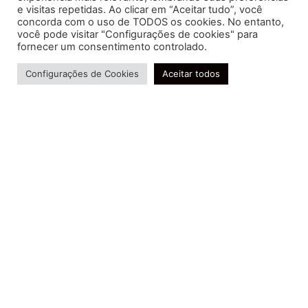
e visitas repetidas. Ao clicar em “Aceitar tudo”, você
concorda com o uso de TODOS os cookies. No entanto,
você pode visitar "Configurações de cookies" para
Soluções contábeis-fiscais-tributárias especializadas | CRC RJ
fornecer um consentimento controlado.
004856/O-7
Precisa de ajuda?
Serviços
Configurações de Cookies
Aceitar todos
Consultoria e Assessoria
Gestão e Controle Societário
Gestão de Recursos Humanos
Gestão Contábil, Fiscal e Tributária
Conheça nossa Política de Qualidade
R. Abelardo Gomes Terra, 24 - Parque Santo
Amaro, Campos dos Goytacazes - RJ, 28030-095
FIDUCIA Contabilidade | Assessoria e Consultoria no
Rio de Janeiro