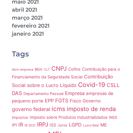
maio 2021
abril 2021
março 2021
fevereiro 2021
janeiro 2021
Tags
CNPJ
Cofins
Contribuição para o
BEm
Abrir empresa
CLT
Contribuição
Financiamento da Seguridade Social
Covid-19
CSLL
Social sobre o Lucro Líquido
DAS
Empresa
empresas de
Departamento Pessoal
FGTS
EPP
pequeno porte
Fisco
Governo
icms
imposto de renda
governo federal
Imposto sobre Produtos Industrializados
Impostos
INSS
IRPJ
IR
LGPD
ME
IPI
ISS
Juros
IR 2021
Lucro Real