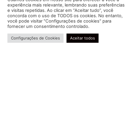
experiência mais relevante, lembrando suas preferências
e visitas repetidas. Ao clicar em “Aceitar tudo”, você
concorda com o uso de TODOS os cookies. No entanto,
você pode visitar "Configurações de cookies" para
Soluções contábeis-fiscais-tributárias especializadas | CRC RJ
fornecer um consentimento controlado.
004856/O-7
Precisa de ajuda?
Serviços
Configurações de Cookies
Aceitar todos
Consultoria e Assessoria
Gestão e Controle Societário
Gestão de Recursos Humanos
Gestão Contábil, Fiscal e Tributária
Conheça nossa Política de Qualidade
R. Abelardo Gomes Terra, 24 - Parque Santo
Amaro, Campos dos Goytacazes - RJ, 28030-095
FIDUCIA Contabilidade | Assessoria e Consultoria no
Rio de Janeiro