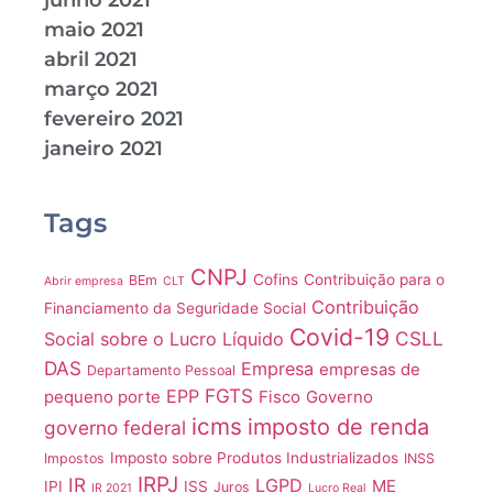
junho 2021
maio 2021
abril 2021
março 2021
fevereiro 2021
janeiro 2021
Tags
CNPJ
Cofins
Contribuição para o
BEm
Abrir empresa
CLT
Contribuição
Financiamento da Seguridade Social
Covid-19
CSLL
Social sobre o Lucro Líquido
DAS
Empresa
empresas de
Departamento Pessoal
FGTS
EPP
pequeno porte
Fisco
Governo
icms
imposto de renda
governo federal
Imposto sobre Produtos Industrializados
Impostos
INSS
IRPJ
IR
LGPD
ME
IPI
ISS
Juros
IR 2021
Lucro Real