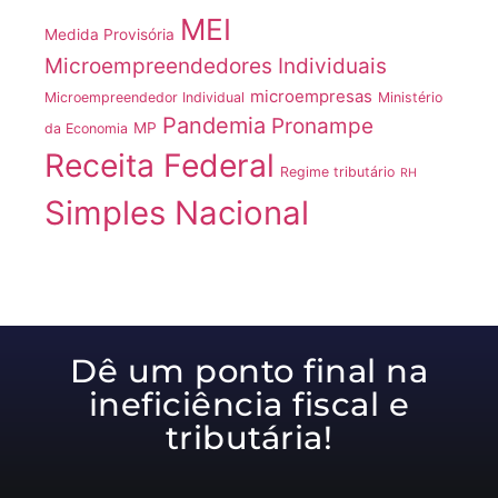
MEI
Medida Provisória
Microempreendedores Individuais
microempresas
Microempreendedor Individual
Ministério
Pandemia
Pronampe
MP
da Economia
Receita Federal
Regime tributário
RH
Simples Nacional
Dê um ponto final na
ineficiência fiscal e
tributária!