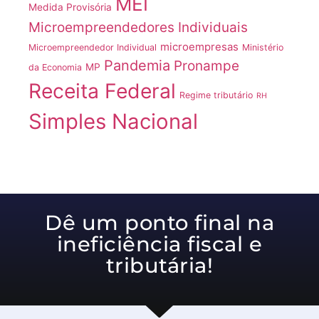
MEI
Medida Provisória
Microempreendedores Individuais
microempresas
Microempreendedor Individual
Ministério
Pandemia
Pronampe
MP
da Economia
Receita Federal
Regime tributário
RH
Simples Nacional
Dê um ponto final na
ineficiência fiscal e
tributária!