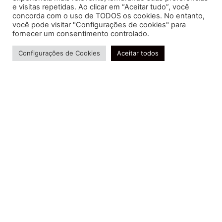
e visitas repetidas. Ao clicar em “Aceitar tudo”, você
concorda com o uso de TODOS os cookies. No entanto,
você pode visitar "Configurações de cookies" para
Soluções contábeis-fiscais-tributárias especializadas | CRC RJ
fornecer um consentimento controlado.
004856/O-7
Precisa de ajuda?
Serviços
Configurações de Cookies
Aceitar todos
Consultoria e Assessoria
Gestão e Controle Societário
Gestão de Recursos Humanos
Gestão Contábil, Fiscal e Tributária
Conheça nossa Política de Qualidade
R. Abelardo Gomes Terra, 24 - Parque Santo
Amaro, Campos dos Goytacazes - RJ, 28030-095
FIDUCIA Contabilidade | Assessoria e Consultoria no
Rio de Janeiro