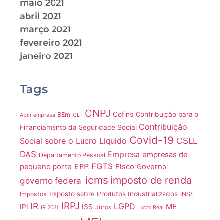
maio 2021
abril 2021
março 2021
fevereiro 2021
janeiro 2021
Tags
CNPJ
Cofins
Contribuição para o
BEm
Abrir empresa
CLT
Contribuição
Financiamento da Seguridade Social
Covid-19
CSLL
Social sobre o Lucro Líquido
DAS
Empresa
empresas de
Departamento Pessoal
FGTS
EPP
pequeno porte
Fisco
Governo
icms
imposto de renda
governo federal
Imposto sobre Produtos Industrializados
Impostos
INSS
IRPJ
IR
LGPD
ME
IPI
ISS
Juros
IR 2021
Lucro Real