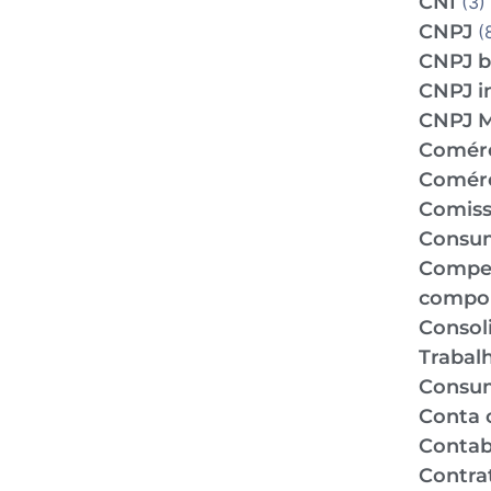
CNI
(3)
CNPJ
(
CNPJ b
CNPJ i
CNPJ 
Comér
Comérc
Comiss
Consu
Compe
compo
Consol
Trabal
Consu
Conta 
Contabi
Contra