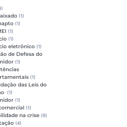
8)
aixado
(1)
napto
(1)
MEI
(1)
cio
(1)
io eletrônico
(1)
ão de Defesa do
midor
(1)
tências
rtamentais
(1)
idação das Leis do
ho
(1)
midor
(1)
comercial
(1)
lidade na crise
(9)
tação
(4)