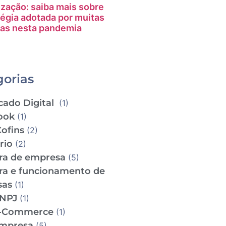
ização: saiba mais sobre
tégia adotada por muitas
as nesta pandemia
gorias
cado Digital
(1)
ook
(1)
Cofins
(2)
ário
(2)
ra de empresa
(5)
ra e funcionamento de
sas
(1)
CNPJ
(1)
e-Commerce
(1)
empresa
(5)