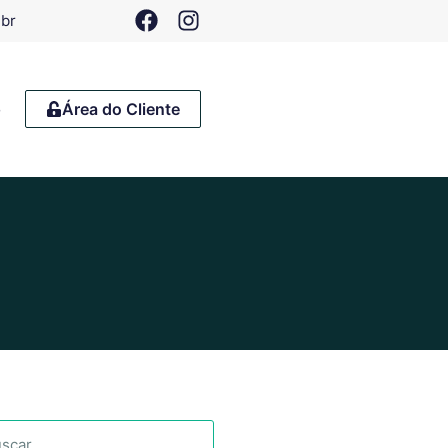
.br
o
Área do Cliente