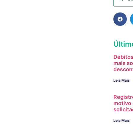
Últim
Débitos
mais so
descon
Leia Mais
Registr
motivo 
solici
Leia Mais