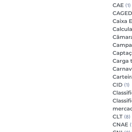
CAE
(1)
CAGE
Caixa 
Calcul
Câmar
Campan
Captaç
Carga t
Carnav
Carteir
CID
(1)
Classif
Classif
mercad
CLT
(8)
CNAE
(