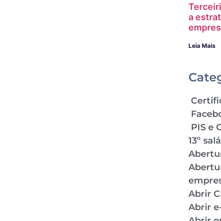
Terceir
a estra
empres
Leia Mais
Cate
Certifi
Faceb
PIS e 
13º sal
Abertu
Abertu
empre
Abrir 
Abrir 
Abrir 