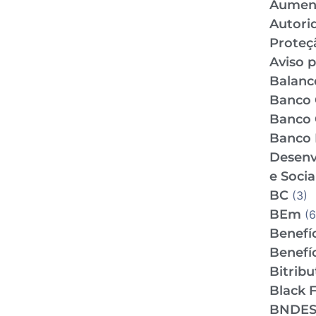
Aumen
Autori
Proteç
Aviso p
Balance
Banco 
Banco 
Banco 
Desenv
e Socia
BC
(3)
BEm
(6
Benefíc
Benefíc
Bitrib
Black F
BNDE