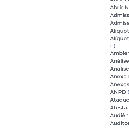
Abrir 
Admis
Admiss
Alíquo
Alíquo
(1)
Ambien
Anális
Anális
Anexo 
Anexos
ANPD
(
Ataque
Atesta
Audiên
Audito