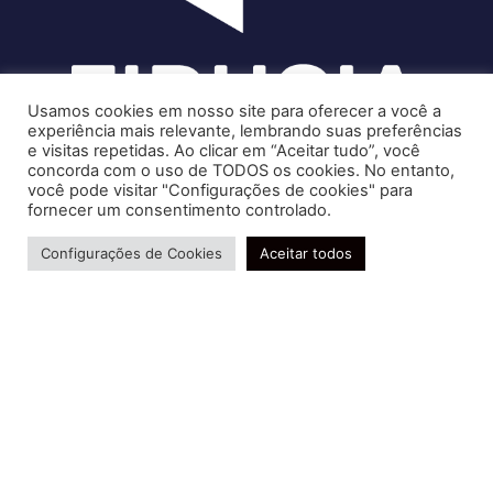
Usamos cookies em nosso site para oferecer a você a
experiência mais relevante, lembrando suas preferências
e visitas repetidas. Ao clicar em “Aceitar tudo”, você
concorda com o uso de TODOS os cookies. No entanto,
você pode visitar "Configurações de cookies" para
Soluções contábeis-fiscais-tributárias especializadas | CRC RJ
fornecer um consentimento controlado.
004856/O-7
Precisa de ajuda?
Serviços
Configurações de Cookies
Aceitar todos
Consultoria e Assessoria
Gestão e Controle Societário
Gestão de Recursos Humanos
Gestão Contábil, Fiscal e Tributária
Conheça nossa Política de Qualidade
R. Abelardo Gomes Terra, 24 - Parque Santo
Amaro, Campos dos Goytacazes - RJ, 28030-095