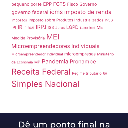
FGTS
EPP
pequeno porte
Fisco
Governo
icms
imposto de renda
governo federal
Imposto sobre Produtos Industrializados
Impostos
INSS
IRPJ
IR
LGPD
ME
IPI
ISS
Juros
IR 2021
Lucro Real
MEI
Medida Provisória
Microempreendedores Individuais
microempresas
Microempreendedor Individual
Ministério
Pandemia
Pronampe
MP
da Economia
Receita Federal
Regime tributário
RH
Simples Nacional
Dê um ponto final na