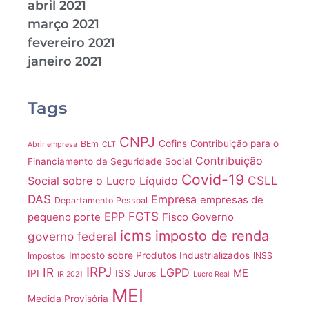
abril 2021
março 2021
fevereiro 2021
janeiro 2021
Tags
CNPJ
Cofins
Contribuição para o
BEm
Abrir empresa
CLT
Contribuição
Financiamento da Seguridade Social
Covid-19
CSLL
Social sobre o Lucro Líquido
DAS
Empresa
empresas de
Departamento Pessoal
FGTS
EPP
pequeno porte
Fisco
Governo
icms
imposto de renda
governo federal
Imposto sobre Produtos Industrializados
Impostos
INSS
IRPJ
IR
LGPD
ME
IPI
ISS
Juros
IR 2021
Lucro Real
MEI
Medida Provisória