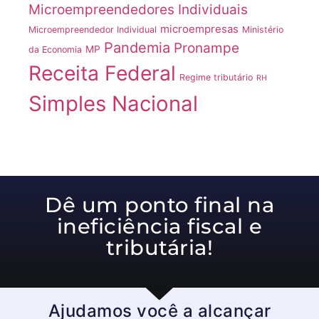
Microempreendedores Individuais
microempresas
Microempreendedor Individual
Ministério
Pandemia
Pronampe
MP
da Economia
Receita Federal
Regime tributário
RH
Simples Nacional
Dê um ponto final na
ineficiência fiscal e
tributária!
Ajudamos você a alcançar