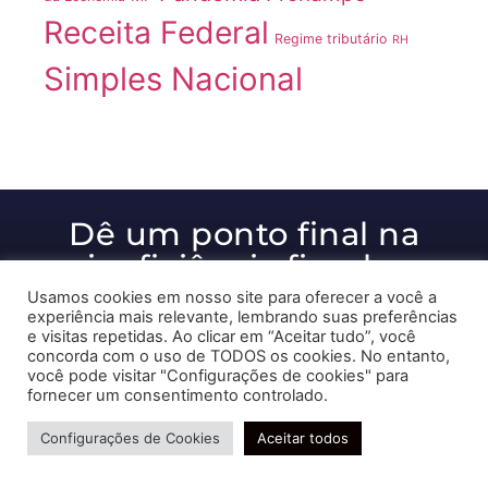
Receita Federal
Regime tributário
RH
Simples Nacional
Dê um ponto final na
ineficiência fiscal e
tributária!
Usamos cookies em nosso site para oferecer a você a
experiência mais relevante, lembrando suas preferências
e visitas repetidas. Ao clicar em “Aceitar tudo”, você
concorda com o uso de TODOS os cookies. No entanto,
você pode visitar "Configurações de cookies" para
Ajudamos você a alcançar
fornecer um consentimento controlado.
Precisa de ajuda?
resultados excelentes!
Configurações de Cookies
Aceitar todos
Receber ligação