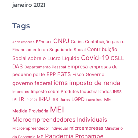
janeiro 2021
Tags
CNPJ
Cofins
Contribuição para o
BEm
Abrir empresa
CLT
Contribuição
Financiamento da Seguridade Social
Covid-19
CSLL
Social sobre o Lucro Líquido
DAS
Empresa
empresas de
Departamento Pessoal
FGTS
EPP
pequeno porte
Fisco
Governo
icms
imposto de renda
governo federal
Imposto sobre Produtos Industrializados
Impostos
INSS
IRPJ
IR
LGPD
ME
IPI
ISS
Juros
IR 2021
Lucro Real
MEI
Medida Provisória
Microempreendedores Individuais
microempresas
Microempreendedor Individual
Ministério
Pandemia
Pronampe
MP
da Economia