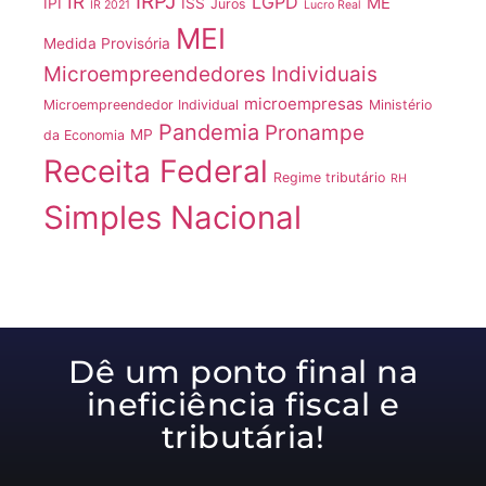
IRPJ
IR
LGPD
ME
IPI
ISS
Juros
IR 2021
Lucro Real
MEI
Medida Provisória
Microempreendedores Individuais
microempresas
Microempreendedor Individual
Ministério
Pandemia
Pronampe
MP
da Economia
Receita Federal
Regime tributário
RH
Simples Nacional
Dê um ponto final na
ineficiência fiscal e
tributária!