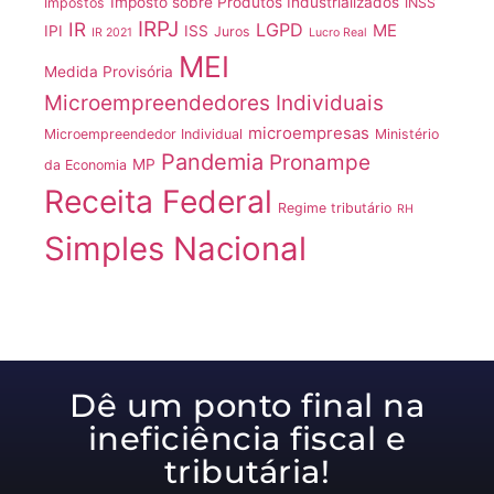
Imposto sobre Produtos Industrializados
Impostos
INSS
IRPJ
IR
LGPD
ME
IPI
ISS
Juros
IR 2021
Lucro Real
MEI
Medida Provisória
Microempreendedores Individuais
microempresas
Microempreendedor Individual
Ministério
Pandemia
Pronampe
MP
da Economia
Receita Federal
Regime tributário
RH
Simples Nacional
Dê um ponto final na
ineficiência fiscal e
tributária!