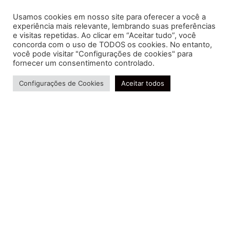
Usamos cookies em nosso site para oferecer a você a
experiência mais relevante, lembrando suas preferências
e visitas repetidas. Ao clicar em “Aceitar tudo”, você
concorda com o uso de TODOS os cookies. No entanto,
você pode visitar "Configurações de cookies" para
Soluções contábeis-fiscais-tributárias especializadas | CRC RJ
fornecer um consentimento controlado.
004856/O-7
Precisa de ajuda?
Serviços
Configurações de Cookies
Aceitar todos
Consultoria e Assessoria
Gestão e Controle Societário
Gestão de Recursos Humanos
Gestão Contábil, Fiscal e Tributária
Conheça nossa Política de Qualidade
R. Abelardo Gomes Terra, 24 - Parque Santo
Amaro, Campos dos Goytacazes - RJ, 28030-095
FIDUCIA Contabilidade | Assessoria e Consultoria no
Rio de Janeiro