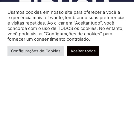
Usamos cookies em nosso site para oferecer a você a
experiência mais relevante, lembrando suas preferências
e visitas repetidas. Ao clicar em “Aceitar tudo”, você
concorda com o uso de TODOS os cookies. No entanto,
você pode visitar "Configurações de cookies" para
Soluções contábeis-fiscais-tributárias especializadas | CRC RJ
fornecer um consentimento controlado.
004856/O-7
Precisa de ajuda?
Serviços
Configurações de Cookies
Aceitar todos
Consultoria e Assessoria
Gestão e Controle Societário
Gestão de Recursos Humanos
Gestão Contábil, Fiscal e Tributária
Conheça nossa Política de Qualidade
R. Abelardo Gomes Terra, 24 - Parque Santo
Amaro, Campos dos Goytacazes - RJ, 28030-095
FIDUCIA Contabilidade | Assessoria e Consultoria no
Rio de Janeiro