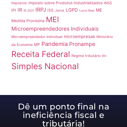
Imposto sobre Produtos Industrializados
Impostos
INSS
IRPJ
IR
LGPD
ME
IPI
ISS
Juros
IR 2021
Lucro Real
MEI
Medida Provisória
Microempreendedores Individuais
microempresas
Microempreendedor Individual
Ministério
Pandemia
Pronampe
MP
da Economia
Receita Federal
Regime tributário
RH
Simples Nacional
Dê um ponto final na
ineficiência fiscal e
tributária!