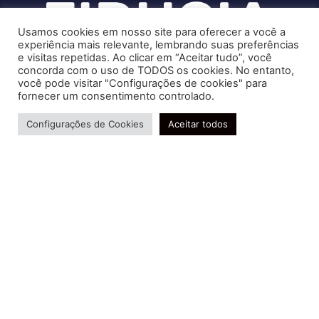
Usamos cookies em nosso site para oferecer a você a
experiência mais relevante, lembrando suas preferências
e visitas repetidas. Ao clicar em “Aceitar tudo”, você
concorda com o uso de TODOS os cookies. No entanto,
você pode visitar "Configurações de cookies" para
Soluções contábeis-fiscais-tributárias especializadas | CRC RJ
fornecer um consentimento controlado.
004856/O-7
Precisa de ajuda?
Serviços
Configurações de Cookies
Aceitar todos
Consultoria e Assessoria
Gestão e Controle Societário
Gestão de Recursos Humanos
Gestão Contábil, Fiscal e Tributária
Conheça nossa Política de Qualidade
R. Abelardo Gomes Terra, 24 - Parque Santo
Amaro, Campos dos Goytacazes - RJ, 28030-095
FIDUCIA Contabilidade | Assessoria e Consultoria no