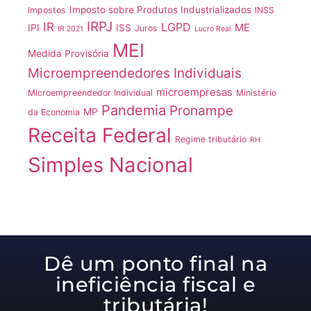
Imposto sobre Produtos Industrializados
Impostos
INSS
IRPJ
IR
LGPD
ME
IPI
ISS
Juros
IR 2021
Lucro Real
MEI
Medida Provisória
Microempreendedores Individuais
microempresas
Microempreendedor Individual
Ministério
Pandemia
Pronampe
MP
da Economia
Receita Federal
Regime tributário
RH
Simples Nacional
Dê um ponto final na
ineficiência fiscal e
tributária!