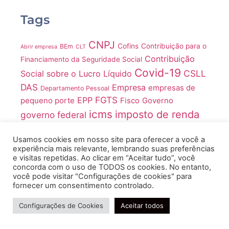
Tags
CNPJ
Cofins
Contribuição para o
BEm
Abrir empresa
CLT
Contribuição
Financiamento da Seguridade Social
Covid-19
CSLL
Social sobre o Lucro Líquido
DAS
Empresa
empresas de
Departamento Pessoal
FGTS
EPP
pequeno porte
Fisco
Governo
icms
imposto de renda
governo federal
Imposto sobre Produtos Industrializados
Impostos
INSS
Usamos cookies em nosso site para oferecer a você a
IRPJ
IR
LGPD
ME
IPI
ISS
Juros
IR 2021
Lucro Real
experiência mais relevante, lembrando suas preferências
MEI
e visitas repetidas. Ao clicar em “Aceitar tudo”, você
Medida Provisória
concorda com o uso de TODOS os cookies. No entanto,
Microempreendedores Individuais
você pode visitar "Configurações de cookies" para
fornecer um consentimento controlado.
microempresas
Microempreendedor Individual
Ministério
Precisa de ajuda?
Pandemia
Pronampe
MP
da Economia
Configurações de Cookies
Aceitar todos
Receita Federal
Regime tributário
RH