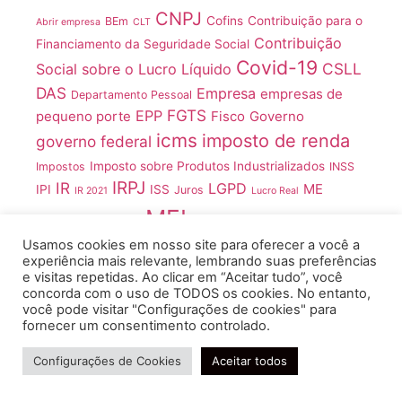
CNPJ
Cofins
Contribuição para o
BEm
Abrir empresa
CLT
Contribuição
Financiamento da Seguridade Social
Covid-19
CSLL
Social sobre o Lucro Líquido
DAS
Empresa
empresas de
Departamento Pessoal
FGTS
EPP
pequeno porte
Fisco
Governo
icms
imposto de renda
governo federal
Imposto sobre Produtos Industrializados
Impostos
INSS
IRPJ
IR
LGPD
ME
IPI
ISS
Juros
IR 2021
Lucro Real
MEI
Medida Provisória
Usamos cookies em nosso site para oferecer a você a
Microempreendedores Individuais
experiência mais relevante, lembrando suas preferências
microempresas
Microempreendedor Individual
Ministério
e visitas repetidas. Ao clicar em “Aceitar tudo”, você
concorda com o uso de TODOS os cookies. No entanto,
Pandemia
Pronampe
MP
da Economia
você pode visitar "Configurações de cookies" para
Receita Federal
fornecer um consentimento controlado.
Regime tributário
RH
Precisa de ajuda?
Simples Nacional
Configurações de Cookies
Aceitar todos