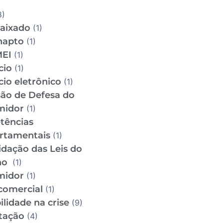
8)
aixado
(1)
napto
(1)
MEI
(1)
cio
(1)
io eletrônico
(1)
ão de Defesa do
midor
(1)
tências
rtamentais
(1)
idação das Leis do
ho
(1)
midor
(1)
comercial
(1)
lidade na crise
(9)
tação
(4)