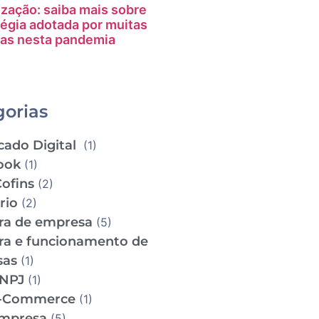
ização: saiba mais sobre
tégia adotada por muitas
as nesta pandemia
gorias
cado Digital
(1)
ook
(1)
Cofins
(2)
ário
(2)
ra de empresa
(5)
ra e funcionamento de
sas
(1)
CNPJ
(1)
e-Commerce
(1)
empresa
(5)