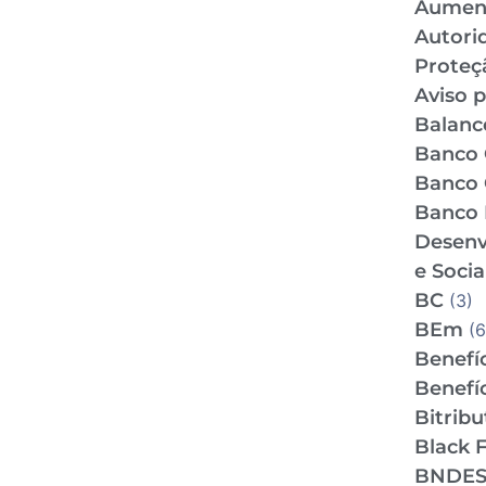
Aumen
Autori
Proteç
Aviso p
Balance
Banco 
Banco 
Banco 
Desenv
e Socia
BC
(3)
BEm
(6
Benefíc
Benefíc
Bitrib
Black F
BNDE