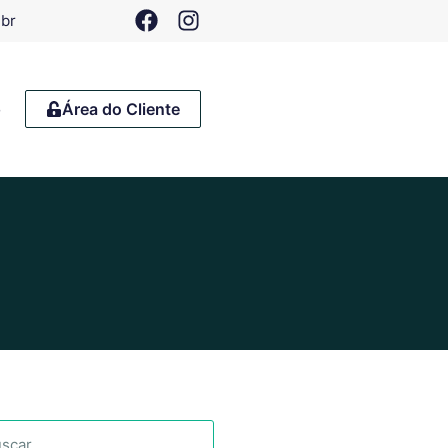
.br
o
Área do Cliente