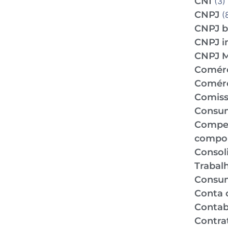
CNI
(3)
CNPJ
(
CNPJ b
CNPJ i
CNPJ 
Comér
Comérc
Comiss
Consu
Compe
compo
Consol
Trabal
Consu
Conta 
Contabi
Contra