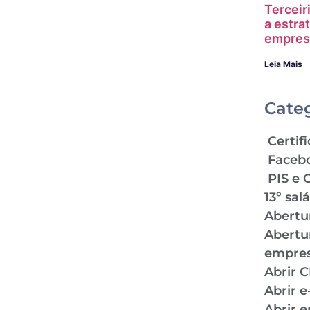
Terceir
a estra
empres
Leia Mais
Cate
Certifi
Faceb
PIS e 
13º sal
Abertu
Abertu
empre
Abrir 
Abrir 
Abrir 