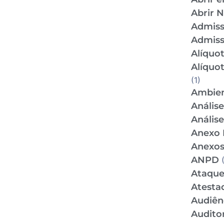
Abrir 
Admis
Admiss
Alíquo
Alíquo
(1)
Ambien
Anális
Anális
Anexo 
Anexos
ANPD
(
Ataque
Atesta
Audiên
Audito