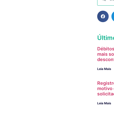
Últim
Débitos
mais so
descon
Leia Mais
Registr
motivo 
solici
Leia Mais