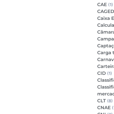
CAE
(1)
CAGE
Caixa 
Calcul
Câmar
Campan
Captaç
Carga t
Carnav
Carteir
CID
(1)
Classif
Classif
mercad
CLT
(8)
CNAE
(