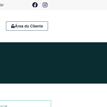
.br
o
Área do Cliente