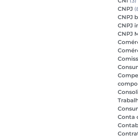
CNI
(3)
CNPJ
(
CNPJ b
CNPJ i
CNPJ 
Comér
Comérc
Comiss
Consu
Compe
compo
Consol
Trabal
Consu
Conta 
Contabi
Contra