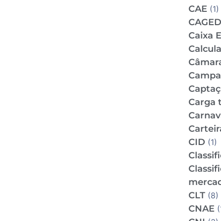
CAE
(1)
CAGE
Caixa 
Calcul
Câmar
Campan
Captaç
Carga t
Carnav
Carteir
CID
(1)
Classif
Classif
mercad
CLT
(8)
CNAE
(