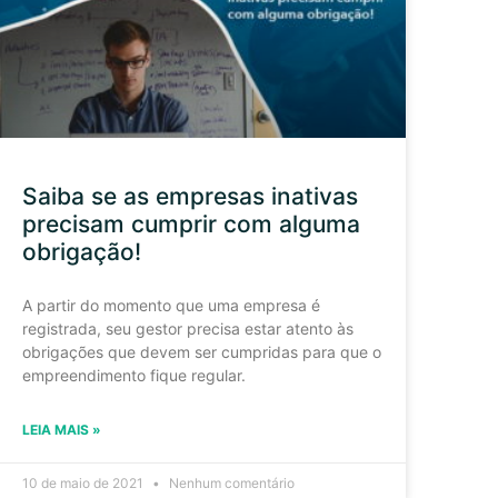
Saiba se as empresas inativas
precisam cumprir com alguma
obrigação!
A partir do momento que uma empresa é
registrada, seu gestor precisa estar atento às
obrigações que devem ser cumpridas para que o
empreendimento fique regular.
LEIA MAIS »
10 de maio de 2021
Nenhum comentário