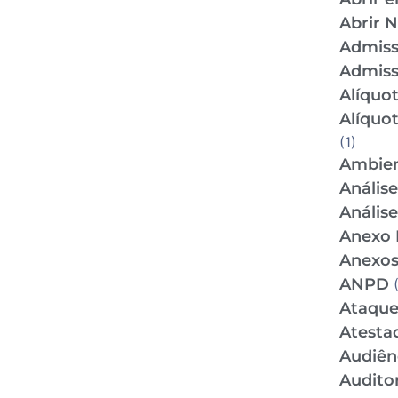
Abrir 
Admis
Admiss
Alíquo
Alíquo
(1)
Ambien
Anális
Anális
Anexo 
Anexos
ANPD
(
Ataque
Atesta
Audiên
Audito