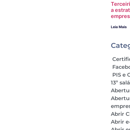
Terceir
a estra
empres
Leia Mais
Cate
Certifi
Faceb
PIS e 
13º sal
Abertu
Abertu
empre
Abrir 
Abrir 
Abrir 