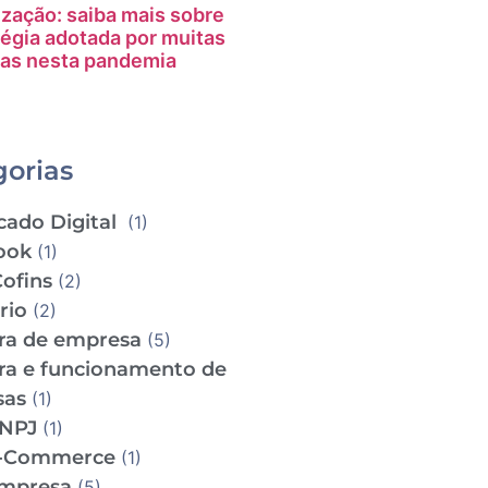
ização: saiba mais sobre
tégia adotada por muitas
as nesta pandemia
gorias
cado Digital
(1)
ook
(1)
Cofins
(2)
ário
(2)
ra de empresa
(5)
ra e funcionamento de
sas
(1)
CNPJ
(1)
e-Commerce
(1)
empresa
(5)