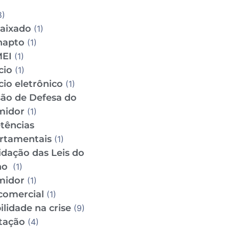
8)
aixado
(1)
napto
(1)
MEI
(1)
cio
(1)
io eletrônico
(1)
ão de Defesa do
midor
(1)
tências
rtamentais
(1)
idação das Leis do
ho
(1)
midor
(1)
comercial
(1)
lidade na crise
(9)
tação
(4)