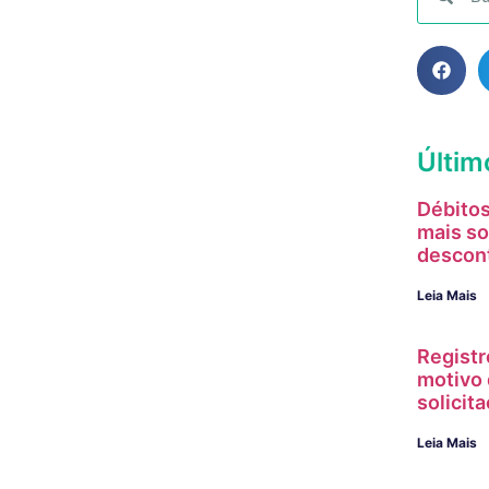
Últim
Débitos
mais so
descon
Leia Mais
Registr
motivo 
solici
Leia Mais