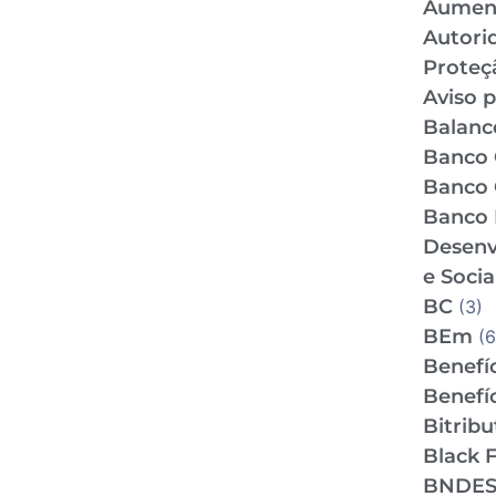
Aumen
Autori
Proteç
Aviso p
Balance
Banco 
Banco 
Banco 
Desenv
e Socia
BC
(3)
BEm
(6
Benefíc
Benefíc
Bitrib
Black F
BNDE