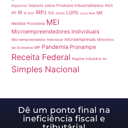
Imposto sobre Produtos Industrializados
Impostos
INSS
IRPJ
IR
LGPD
ME
IPI
ISS
Juros
IR 2021
Lucro Real
MEI
Medida Provisória
Microempreendedores Individuais
microempresas
Microempreendedor Individual
Ministério
Pandemia
Pronampe
MP
da Economia
Receita Federal
Regime tributário
RH
Simples Nacional
Dê um ponto final na
ineficiência fiscal e
tributária!