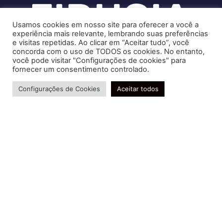
Usamos cookies em nosso site para oferecer a você a
experiência mais relevante, lembrando suas preferências
e visitas repetidas. Ao clicar em “Aceitar tudo”, você
concorda com o uso de TODOS os cookies. No entanto,
você pode visitar "Configurações de cookies" para
Soluções contábeis-fiscais-tributárias especializadas | CRC RJ
fornecer um consentimento controlado.
004856/O-7
Precisa de ajuda?
Serviços
Configurações de Cookies
Aceitar todos
Consultoria e Assessoria
Gestão e Controle Societário
Gestão de Recursos Humanos
Gestão Contábil, Fiscal e Tributária
Conheça nossa Política de Qualidade
R. Abelardo Gomes Terra, 24 - Parque Santo
Amaro, Campos dos Goytacazes - RJ, 28030-095
FIDUCIA Contabilidade | Assessoria e Consultoria no