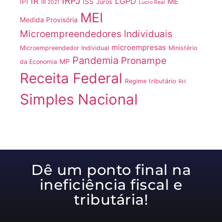
IRPJ
IR
LGPD
ME
IPI
ISS
Juros
IR 2021
Lucro Real
MEI
Medida Provisória
Microempreendedores Individuais
microempresas
Microempreendedor Individual
Ministério
Pandemia
Pronampe
MP
da Economia
Receita Federal
Regime tributário
RH
Simples Nacional
Dê um ponto final na
ineficiência fiscal e
tributária!