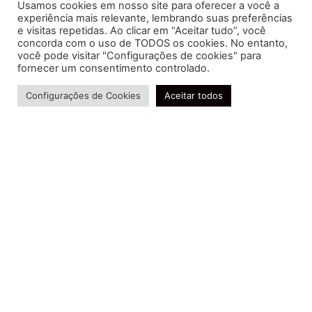
Usamos cookies em nosso site para oferecer a você a
experiência mais relevante, lembrando suas preferências
e visitas repetidas. Ao clicar em “Aceitar tudo”, você
concorda com o uso de TODOS os cookies. No entanto,
você pode visitar "Configurações de cookies" para
Soluções contábeis-fiscais-tributárias especializadas | CRC RJ
fornecer um consentimento controlado.
004856/O-7
Precisa de ajuda?
Serviços
Configurações de Cookies
Aceitar todos
Consultoria e Assessoria
Gestão e Controle Societário
Gestão de Recursos Humanos
Gestão Contábil, Fiscal e Tributária
Conheça nossa Política de Qualidade
R. Abelardo Gomes Terra, 24 - Parque Santo
Amaro, Campos dos Goytacazes - RJ, 28030-095
FIDUCIA Contabilidade | Assessoria e Consultoria no
Rio de Janeiro