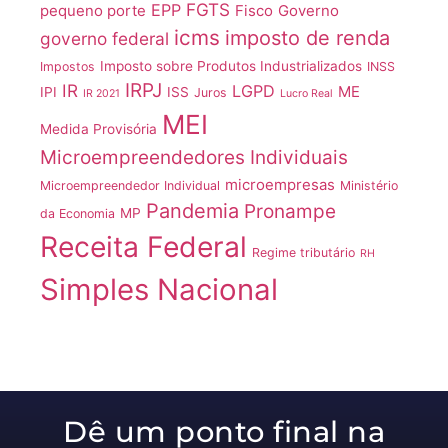
FGTS
EPP
pequeno porte
Fisco
Governo
icms
imposto de renda
governo federal
Imposto sobre Produtos Industrializados
Impostos
INSS
IRPJ
IR
LGPD
ME
IPI
ISS
Juros
IR 2021
Lucro Real
MEI
Medida Provisória
Microempreendedores Individuais
microempresas
Microempreendedor Individual
Ministério
Pandemia
Pronampe
MP
da Economia
Receita Federal
Regime tributário
RH
Simples Nacional
Dê um ponto final na