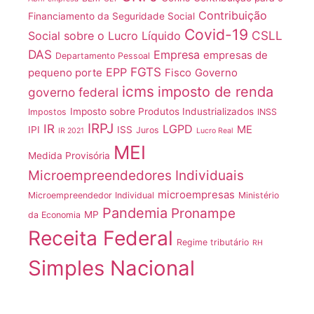
Contribuição
Financiamento da Seguridade Social
Covid-19
CSLL
Social sobre o Lucro Líquido
DAS
Empresa
empresas de
Departamento Pessoal
FGTS
EPP
pequeno porte
Fisco
Governo
icms
imposto de renda
governo federal
Imposto sobre Produtos Industrializados
Impostos
INSS
IRPJ
IR
LGPD
ME
IPI
ISS
Juros
IR 2021
Lucro Real
MEI
Medida Provisória
Microempreendedores Individuais
microempresas
Microempreendedor Individual
Ministério
Pandemia
Pronampe
MP
da Economia
Receita Federal
Regime tributário
RH
Simples Nacional