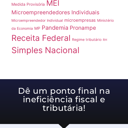
MEI
Medida Provisória
Microempreendedores Individuais
microempresas
Microempreendedor Individual
Ministério
Pandemia
Pronampe
MP
da Economia
Receita Federal
Regime tributário
RH
Simples Nacional
Dê um ponto final na
ineficiência fiscal e
tributária!