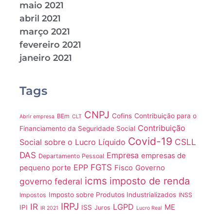
maio 2021
abril 2021
março 2021
fevereiro 2021
janeiro 2021
Tags
CNPJ
Cofins
Contribuição para o
BEm
Abrir empresa
CLT
Contribuição
Financiamento da Seguridade Social
Covid-19
CSLL
Social sobre o Lucro Líquido
DAS
Empresa
empresas de
Departamento Pessoal
FGTS
EPP
pequeno porte
Fisco
Governo
icms
imposto de renda
governo federal
Imposto sobre Produtos Industrializados
Impostos
INSS
IRPJ
IR
LGPD
ME
IPI
ISS
Juros
IR 2021
Lucro Real