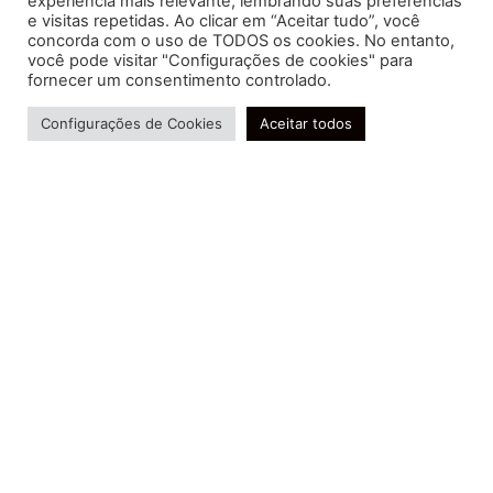
experiência mais relevante, lembrando suas preferências
e visitas repetidas. Ao clicar em “Aceitar tudo”, você
concorda com o uso de TODOS os cookies. No entanto,
você pode visitar "Configurações de cookies" para
Soluções contábeis-fiscais-tributárias especializadas | CRC RJ
fornecer um consentimento controlado.
004856/O-7
Precisa de ajuda?
Serviços
Configurações de Cookies
Aceitar todos
Consultoria e Assessoria
Gestão e Controle Societário
Gestão de Recursos Humanos
Gestão Contábil, Fiscal e Tributária
Conheça nossa Política de Qualidade
R. Abelardo Gomes Terra, 24 - Parque Santo
Amaro, Campos dos Goytacazes - RJ, 28030-095
FIDUCIA Contabilidade | Assessoria e Consultoria no
Rio de Janeiro