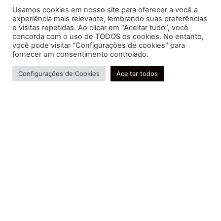
Usamos cookies em nosso site para oferecer a você a
experiência mais relevante, lembrando suas preferências
e visitas repetidas. Ao clicar em “Aceitar tudo”, você
concorda com o uso de TODOS os cookies. No entanto,
você pode visitar "Configurações de cookies" para
Soluções contábeis-fiscais-tributárias especializadas | CRC RJ
fornecer um consentimento controlado.
004856/O-7
Precisa de ajuda?
Serviços
Configurações de Cookies
Aceitar todos
Consultoria e Assessoria
Gestão e Controle Societário
Gestão de Recursos Humanos
Gestão Contábil, Fiscal e Tributária
Conheça nossa Política de Qualidade
R. Abelardo Gomes Terra, 24 - Parque Santo
Amaro, Campos dos Goytacazes - RJ, 28030-095
FIDUCIA Contabilidade | Assessoria e Consultoria no
Rio de Janeiro