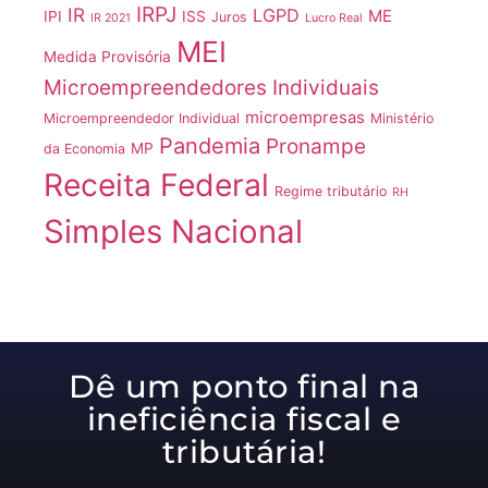
IRPJ
IR
LGPD
ME
IPI
ISS
Juros
IR 2021
Lucro Real
MEI
Medida Provisória
Microempreendedores Individuais
microempresas
Microempreendedor Individual
Ministério
Pandemia
Pronampe
MP
da Economia
Receita Federal
Regime tributário
RH
Simples Nacional
Dê um ponto final na
ineficiência fiscal e
tributária!