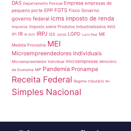
DAS
Empresa
empresas de
Departamento Pessoal
FGTS
EPP
pequeno porte
Fisco
Governo
icms
imposto de renda
governo federal
Imposto sobre Produtos Industrializados
Impostos
INSS
IRPJ
IR
LGPD
ME
IPI
ISS
Juros
IR 2021
Lucro Real
MEI
Medida Provisória
Microempreendedores Individuais
microempresas
Microempreendedor Individual
Ministério
Pandemia
Pronampe
MP
da Economia
Receita Federal
Regime tributário
RH
Simples Nacional