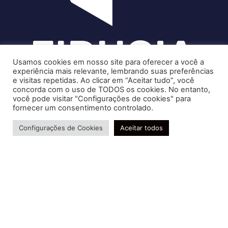
Usamos cookies em nosso site para oferecer a você a
experiência mais relevante, lembrando suas preferências
e visitas repetidas. Ao clicar em “Aceitar tudo”, você
concorda com o uso de TODOS os cookies. No entanto,
você pode visitar "Configurações de cookies" para
Soluções contábeis-fiscais-tributárias especializadas | CRC RJ
fornecer um consentimento controlado.
004856/O-7
Precisa de ajuda?
Serviços
Configurações de Cookies
Aceitar todos
Consultoria e Assessoria
Gestão e Controle Societário
Gestão de Recursos Humanos
Gestão Contábil, Fiscal e Tributária
Conheça nossa Política de Qualidade
R. Abelardo Gomes Terra, 24 - Parque Santo
Amaro, Campos dos Goytacazes - RJ, 28030-095