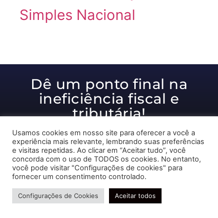
Simples Nacional
Dê um ponto final na
ineficiência fiscal e
tributária!
Usamos cookies em nosso site para oferecer a você a
experiência mais relevante, lembrando suas preferências
e visitas repetidas. Ao clicar em “Aceitar tudo”, você
Ajudamos você a alcançar
concorda com o uso de TODOS os cookies. No entanto,
você pode visitar "Configurações de cookies" para
resultados excelentes!
fornecer um consentimento controlado.
Precisa de ajuda?
Receber ligação
Configurações de Cookies
Aceitar todos