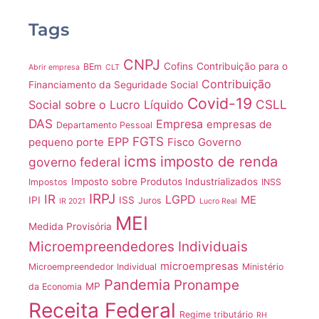
Tags
CNPJ
Cofins
Contribuição para o
BEm
Abrir empresa
CLT
Contribuição
Financiamento da Seguridade Social
Covid-19
CSLL
Social sobre o Lucro Líquido
DAS
Empresa
empresas de
Departamento Pessoal
FGTS
EPP
pequeno porte
Fisco
Governo
icms
imposto de renda
governo federal
Imposto sobre Produtos Industrializados
Impostos
INSS
IRPJ
IR
LGPD
ME
IPI
ISS
Juros
IR 2021
Lucro Real
MEI
Medida Provisória
Microempreendedores Individuais
microempresas
Microempreendedor Individual
Ministério
Pandemia
Pronampe
MP
da Economia
Receita Federal
Regime tributário
RH