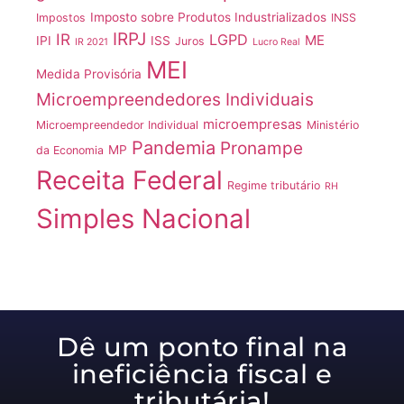
Imposto sobre Produtos Industrializados
Impostos
INSS
IRPJ
IR
LGPD
ME
IPI
ISS
Juros
IR 2021
Lucro Real
MEI
Medida Provisória
Microempreendedores Individuais
microempresas
Microempreendedor Individual
Ministério
Pandemia
Pronampe
MP
da Economia
Receita Federal
Regime tributário
RH
Simples Nacional
Dê um ponto final na
ineficiência fiscal e
tributária!