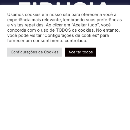
Usamos cookies em nosso site para oferecer a você a
experiência mais relevante, lembrando suas preferências
e visitas repetidas. Ao clicar em “Aceitar tudo”, você
concorda com o uso de TODOS os cookies. No entanto,
você pode visitar "Configurações de cookies" para
Soluções contábeis-fiscais-tributárias especializadas | CRC RJ
fornecer um consentimento controlado.
004856/O-7
Precisa de ajuda?
Serviços
Configurações de Cookies
Aceitar todos
Consultoria e Assessoria
Gestão e Controle Societário
Gestão de Recursos Humanos
Gestão Contábil, Fiscal e Tributária
Conheça nossa Política de Qualidade
R. Abelardo Gomes Terra, 24 - Parque Santo
Amaro, Campos dos Goytacazes - RJ, 28030-095
FIDUCIA Contabilidade | Assessoria e Consultoria no