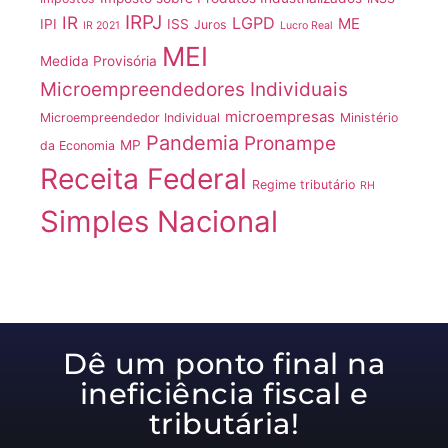
IRPJ
IR
LGPD
ME
IPI
ISS
Juros
IR 2021
Lucro Real
MEI
Medida Provisória
Microempreendedores Individuais
microempresas
Microempreendedor Individual
Ministério
Pandemia
Pronampe
MP
da Economia
Receita Federal
Regime tributário
RH
Simples Nacional
Dê um ponto final na
ineficiência fiscal e
tributária!