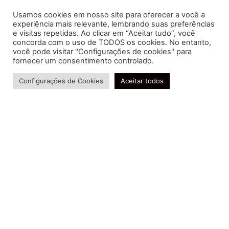
Usamos cookies em nosso site para oferecer a você a
experiência mais relevante, lembrando suas preferências
e visitas repetidas. Ao clicar em “Aceitar tudo”, você
concorda com o uso de TODOS os cookies. No entanto,
você pode visitar "Configurações de cookies" para
Soluções contábeis-fiscais-tributárias especializadas | CRC RJ
fornecer um consentimento controlado.
004856/O-7
Precisa de ajuda?
Serviços
Configurações de Cookies
Aceitar todos
Consultoria e Assessoria
Gestão e Controle Societário
Gestão de Recursos Humanos
Gestão Contábil, Fiscal e Tributária
Conheça nossa Política de Qualidade
R. Abelardo Gomes Terra, 24 - Parque Santo
Amaro, Campos dos Goytacazes - RJ, 28030-095
FIDUCIA Contabilidade | Assessoria e Consultoria no
Rio de Janeiro