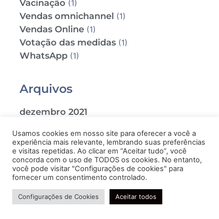
Vacinação
(1)
Vendas omnichannel
(1)
Vendas Online
(1)
Votação das medidas
(1)
WhatsApp
(1)
Arquivos
dezembro 2021
novembro 2021
Usamos cookies em nosso site para oferecer a você a
outubro 2021
experiência mais relevante, lembrando suas preferências
setembro 2021
e visitas repetidas. Ao clicar em “Aceitar tudo”, você
concorda com o uso de TODOS os cookies. No entanto,
agosto 2021
você pode visitar "Configurações de cookies" para
julho 2021
fornecer um consentimento controlado.
Precisa de ajuda?
junho 2021
Configurações de Cookies
Aceitar todos
maio 2021
abril 2021