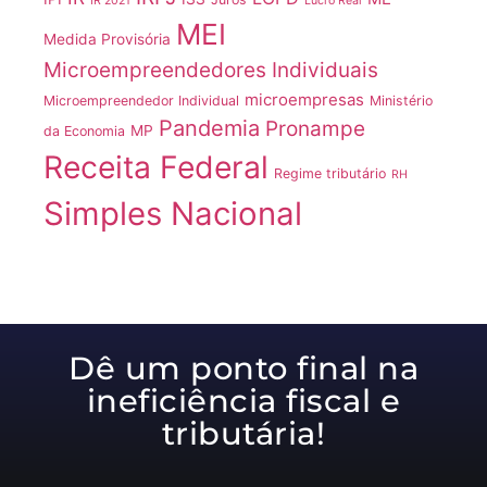
IR 2021
Lucro Real
MEI
Medida Provisória
Microempreendedores Individuais
microempresas
Microempreendedor Individual
Ministério
Pandemia
Pronampe
MP
da Economia
Receita Federal
Regime tributário
RH
Simples Nacional
Dê um ponto final na
ineficiência fiscal e
tributária!