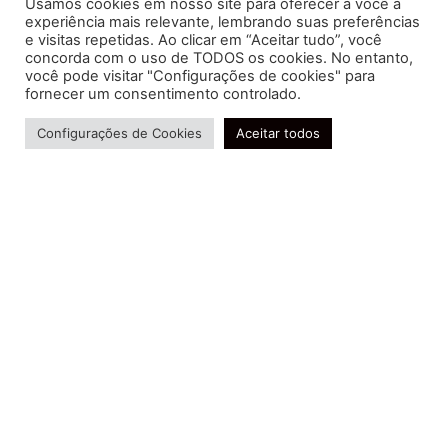
Usamos cookies em nosso site para oferecer a você a
experiência mais relevante, lembrando suas preferências
e visitas repetidas. Ao clicar em “Aceitar tudo”, você
concorda com o uso de TODOS os cookies. No entanto,
você pode visitar "Configurações de cookies" para
Soluções contábeis-fiscais-tributárias especializadas | CRC RJ
fornecer um consentimento controlado.
004856/O-7
Precisa de ajuda?
Serviços
Configurações de Cookies
Aceitar todos
Consultoria e Assessoria
Gestão e Controle Societário
Gestão de Recursos Humanos
Gestão Contábil, Fiscal e Tributária
Conheça nossa Política de Qualidade
R. Abelardo Gomes Terra, 24 - Parque Santo
Amaro, Campos dos Goytacazes - RJ, 28030-095
FIDUCIA Contabilidade | Assessoria e Consultoria no
Rio de Janeiro