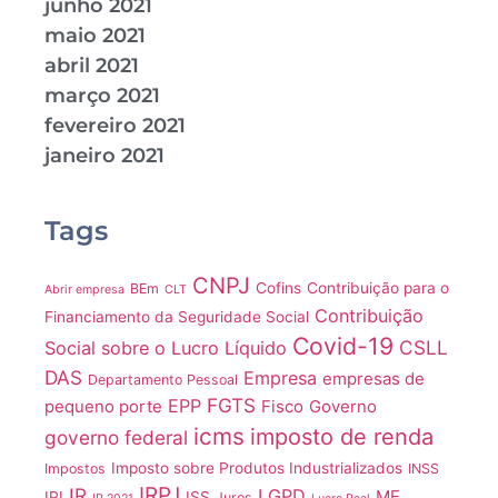
junho 2021
maio 2021
abril 2021
março 2021
fevereiro 2021
janeiro 2021
Tags
CNPJ
Cofins
Contribuição para o
BEm
Abrir empresa
CLT
Contribuição
Financiamento da Seguridade Social
Covid-19
CSLL
Social sobre o Lucro Líquido
DAS
Empresa
empresas de
Departamento Pessoal
FGTS
EPP
pequeno porte
Fisco
Governo
icms
imposto de renda
governo federal
Imposto sobre Produtos Industrializados
Impostos
INSS
IRPJ
IR
LGPD
ME
IPI
ISS
Juros